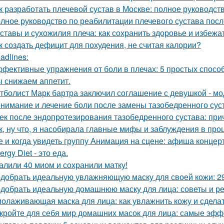
к разработать плечевой сустав в Москве: полное руководст
лное руководство по реабилитации плечевого сустава пос
ставы и сухожилия плеча: как сохранить здоровье и избежа
к создать дефицит для похудения, не считая калории?
adlines:
фективные упражнения от боли в плечах: 5 простых спосо
 снижаем аппетит.
тболист Марк бартра заключил соглашение с девушкой - мод
нимание и лечение боли после замены тазобедренного сус
ек после эндопротезирования тазобедренного сустава: при
к, ну что, я насобирала главные мифы и заблуждения в про
е и когда увидеть группу Анимация на сцене: афиша концер
ergy Diet - это еда.
алили 40 миом и сохранили матку!
добрать идеальную увлажняющую маску для своей кожи: 2
добрать идеальную домашнюю маску для лица: советы и р
олаживающая маска для лица: как увлажнить кожу и сдела
кройте для себя мир домашних масок для лица: самые эфф