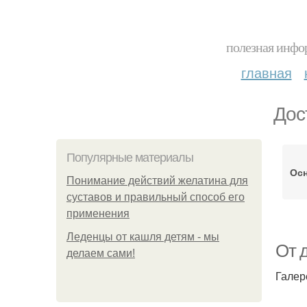
полезная инфор
главная
Дос
Популярные материалы
Ос
Понимание действий желатина для
суставов и правильный способ его
применения
Леденцы от кашля детям - мы
От 
делаем сами!
Галер