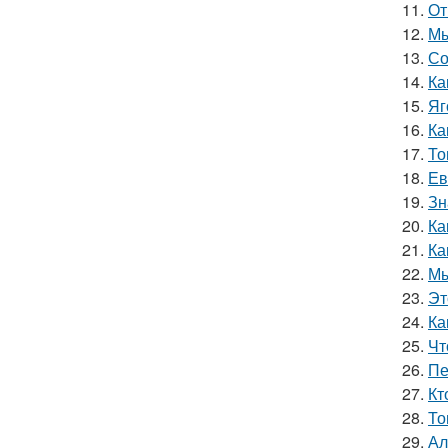
11.
От
12.
Мы
13.
Со
14.
Ка
15.
Яг
16.
Ка
17.
То
18.
Ев
19.
Зн
20.
Ка
21.
Ка
22.
Мы
23.
Эт
24.
Ка
25.
Чт
26.
Пе
27.
Кт
28.
То
29.
Ал