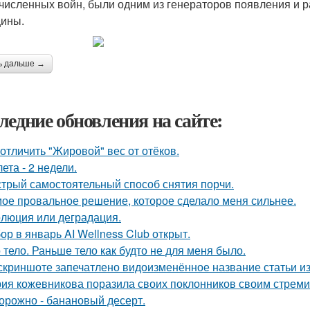
числен­ных войн, были одним из генераторов появления и р
ины.
ь дальше →
ледние обновления на сайте:
 отличить "Жировой" вес от отёков.
лета - 2 недели.
трый самостоятельный способ снятия порчи.
ое провальное решение, которое сделало меня сильнее.
люция или деградация.
ор в январь AI Wellness Club открыт.
 тело. Раньше тело как будто не для меня было.
скриншоте запечатлено видоизменённое название статьи из
ия кожевникова поразила своих поклонников своим стрем
орожно - банановый десерт.