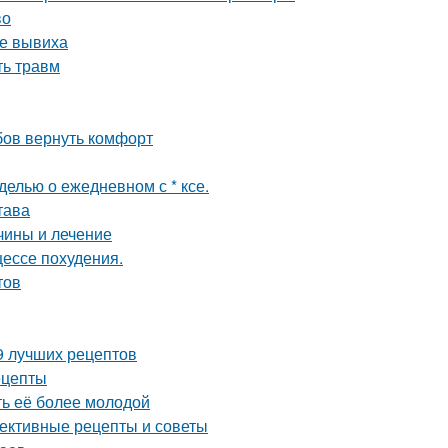
во
ле вывиха
ть травм
бов вернуть комфорт
елью о ежедневном с * ксе.
тава
чины и лечение
цессе похудения.
тов
9 лучших рецептов
ецепты
ть её более молодой
ективные рецепты и советы