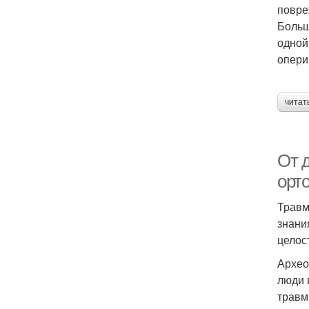
повре
Больш
одной
опери
читат
От 
орт
Травм
знани
целост
Архео
люди 
травм