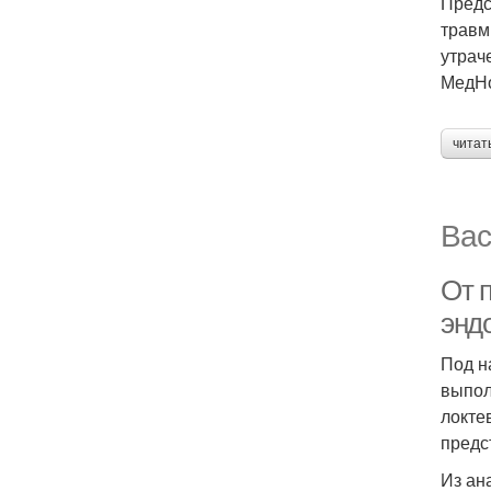
Предс
травм
утрач
МедНо
читат
Вас
От 
энд
Под н
выпол
локте
предс
Из ан