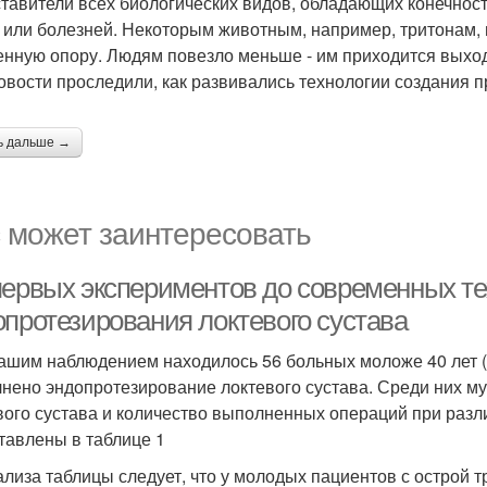
тавители всех биологических видов, обладающих конечностя
 или болезней. Некоторым животным, например, тритонам,
енную опору. Людям повезло меньше - им приходится выход
вости проследили, как развивались технологии создания п
ь дальше →
 может заинтересовать
первых экспериментов до современных те
опротезирования локтевого сустава
ашим наблюдением находилось 56 больных моложе 40 лет (
нено эндопротезирование локтевого сустава. Среди них му
вого сустава и количество выполненных операций при разл
тавлены в таблице 1
ализа таблицы следует, что у молодых пациентов с острой