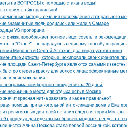
веты на ВОПРОСЫ с помощью стакана воды!
 готовим стейк правильно!
временные методы лечения повреждения латерального мен
кие знаменитые люди родились или жили в Самаре
одицы VS пропорции.
к стрижка преображает полное лицо: советы и рекомендаци
маты в "Окопе" - не нарадуюсь ленивому способу выращив
гений Миронов и Сергей Астахов: два лица русского кино
аменитые артисты, которые шокировали своих фанатов пр
кие площади Санкт-Петербурга являются самыми известн
к быстро стереть краску для волос с лица: эффективные ме
 исполняем желания.
о программа комфортного похудения за 20 дней.
кие необычные места для отдыха есть в Москве
о значит красная нитка завязать и как ее правильно?
рвая помощь при алкогольной интоксикации дома в Екатер
о из религиозных деятелей оставил след в истории Москвы
п-9 процедур для идеальных бровей: модные тренды этого 
ьпинистка Алина Пескова стала первой россиянкой, котора