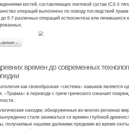
ждениями костей, составляющих локтевой сустав (С2-3 типа
инство операций выполнено по поводу последствий травм 
 до 5-7 различных операций остеосинтеза или лечившихся к
рованных.
ь дальше →
древних времен до современных технолог
опедии
атология как своеобразная «система» навыков является од
я. «Травма» в переводе с грече грече­ского означает повр
но­сти.
логические находки, обнаруженные во многих регионах мир
вынужденно стали заниматься со времен глубокой древности
ы, получаемые нашими далекими предками во время охоты,