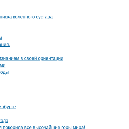
иска коленного сустава
и
ания.
изнанием в своей ориентации
ыми
тоды
инбурге
года
я покорила все высочайшие горы мира!