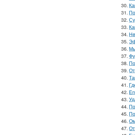
30.
Ка
31.
По
32.
Су
33.
Ка
34.
He
35.
Эф
36.
Мы
37.
Фу
38.
По
39.
От
40.
Та
41.
Гд
42.
En
43.
Уд
44.
По
45.
По
46.
Ом
47.
От