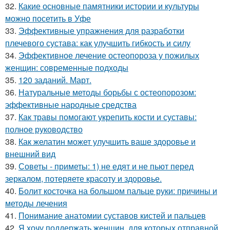
32.
Какие основные памятники истории и культуры
можно посетить в Уфе
33.
Эффективные упражнения для разработки
плечевого сустава: как улучшить гибкость и силу
34.
Эффективное лечение остеопороза у пожилых
женщин: современные подходы
35.
120 заданий. Март.
36.
Натуральные методы борьбы с остеопорозом:
эффективные народные средства
37.
Как травы помогают укрепить кости и суставы:
полное руководство
38.
Как желатин может улучшить ваше здоровье и
внешний вид
39.
Советы - приметы: 1) не едят и не пьют перед
зеркалом, потеряете красоту и здоровье.
40.
Болит косточка на большом пальце руки: причины и
методы лечения
41.
Понимание анатомии суставов кистей и пальцев
42.
Я хочу поддержать женщин, для которых отправной