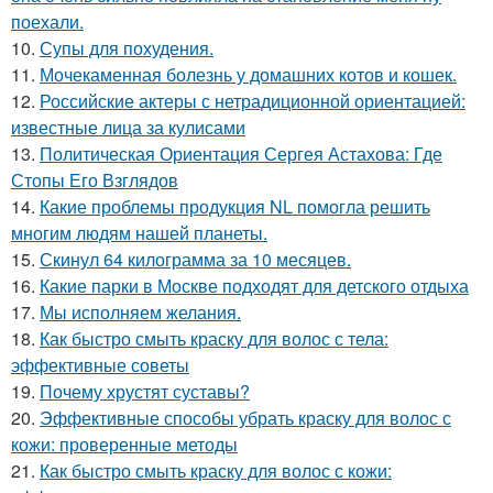
поехали.
10.
Супы для похудения.
11.
Мочекаменная болезнь у домашних котов и кошек.
12.
Российские актеры с нетрадиционной ориентацией:
известные лица за кулисами
13.
Политическая Ориентация Сергея Астахова: Где
Стопы Его Взглядов
14.
Какие проблемы продукция NL помогла решить
многим людям нашей планеты.
15.
Скинул 64 килограмма за 10 месяцев.
16.
Какие парки в Москве подходят для детского отдыха
17.
Мы исполняем желания.
18.
Как быстро смыть краску для волос с тела:
эффективные советы
19.
Почему хрустят суставы?
20.
Эффективные способы убрать краску для волос с
кожи: проверенные методы
21.
Как быстро смыть краску для волос с кожи: