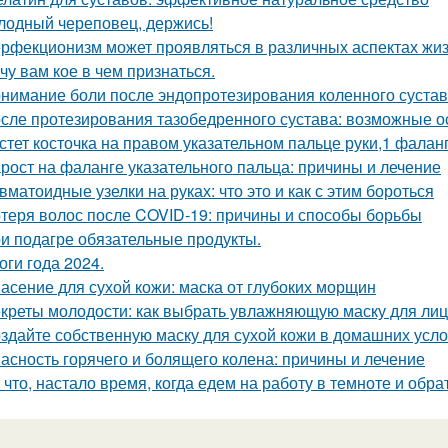
лодный череповец, держись!
рфекционизм может проявляться в различных аспектах жиз
чу вам кое в чем признаться.
нимание боли после эндопротезирования коленного сустава
сле протезирования тазобедренного сустава: возможные о
стет косточка на правом указательном пальце руки,1 фалан
рост на фаланге указательного пальца: причины и лечение
вматоидные узелки на руках: что это и как с этим бороться
теря волос после COVID-19: причины и способы борьбы
и подагре обязательные продукты.
оги года 2024.
асение для сухой кожи: маска от глубоких морщин
креты молодости: как выбрать увлажняющую маску для ли
здайте собственную маску для сухой кожи в домашних усл
асность горячего и болящего колена: причины и лечение
 что, настало время, когда едем на работу в темноте и обра