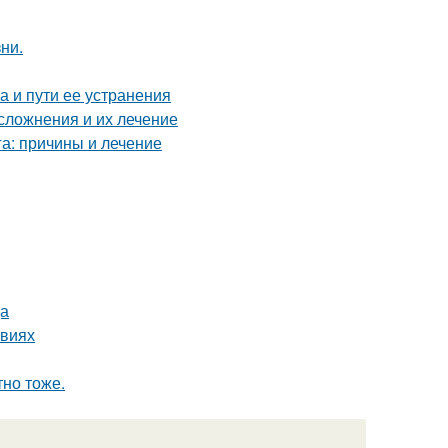
ни.
 и пути ее устранения
сложнения и их лечение
га: причины и лечение
ца
овиях
тно тоже.