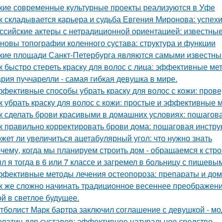
кие современные культурные проекты реализуются в Уфе
к складывается карьера и судьба Евгения Миронова: успех
ссийские актеры с нетрадиционной ориентацией: известные
новы топографии коленного сустава: структура и функции
кие площади Санкт-Петербурга являются самыми известн
к быстро стереть краску для волос с лица: эффективные ме
рия пуччарелли - самая гибкая девушка в мире.
фективные способы убрать краску для волос с кожи: пров
к убрать краску для волос с кожи: простые и эффективные 
к сделать брови красивыми в домашних условиях: пошагов
к правильно корректировать брови дома: пошаговая инстру
жет ли увеличиться ацетабулярный угол: что нужно знать
чему, когда мы планируем строить дом - обращаемся к стр
л я тогда в 6 или 7 классе и загремел в больницу с пищевы
фективные методы лечения остеопороза: препараты и до
к же сложно начинать традиционное весеннее преображен
ой в светлое будущее.
тболист Марк бартра заключил соглашение с девушкой - мод
латин для суставов: эффективное натуральное средство