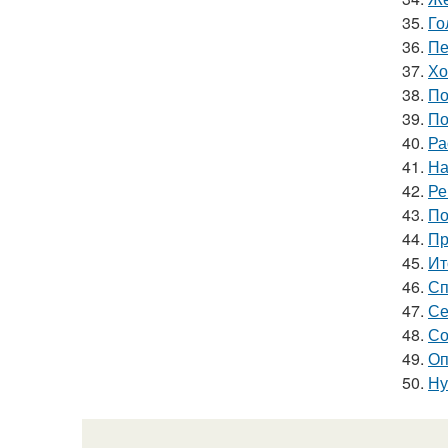
35.
Го
36.
Пе
37.
Хо
38.
По
39.
По
40.
Ра
41.
На
42.
Ре
43.
По
44.
Пр
45.
Ит
46.
Сп
47.
Се
48.
Со
49.
Оп
50.
Ну