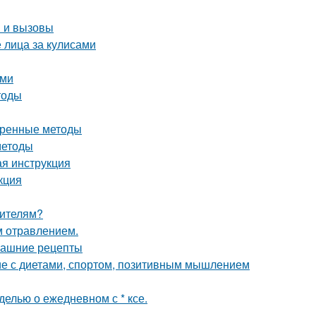
и и вызовы
 лица за кулисами
ыми
тоды
еренные методы
методы
ая инструкция
кция
оителям?
м отравлением.
машние рецепты
ие с диетами, спортом, позитивным мышлением
елью о ежедневном с * ксе.