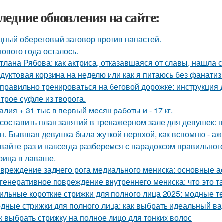
ледние обновления на сайте:
ный обереговый заговор против напастей.
нового года осталось.
тлана Рябова: как актриса, отказавшаяся от славы, нашла 
дуктовая корзина на неделю или как я питаюсь без фанатиз
 правильно тренироваться на беговой дорожке: инструкция 
трое суфле из творога.
алия + 31 тыс в первый месяц работы и - 17 кг.
 составить план занятий в тренажерном зале для девушек: 
н. Бывшая девушка была жуткой неряхой, как вспомню - аж
вайте раз и навсегда разберемся с парадоксом правильног
рица в лаваше.
вреждение заднего рога медиального мениска: основные 
генеративное повреждение внутреннего мениска: что это т
ильные короткие стрижки для полного лица 2025: модные 
дные стрижки для полного лица: как выбрать идеальный в
к выбрать стрижку на полное лицо для тонких волос