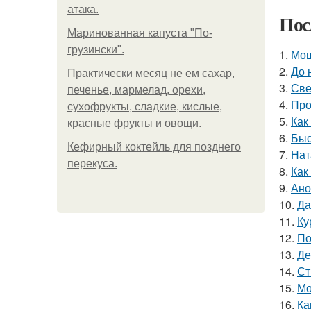
атака.
Пос
Маринованная капуста "По-
грузински".
1.
Мощ
2.
До 
Практически месяц не ем сахар,
3.
Све
печенье, мармелад, орехи,
4.
Про
сухофрукты, сладкие, кислые,
5.
Как
красные фрукты и овощи.
6.
Быс
Кефирный коктейль для позднего
7.
Нат
перекуса.
8.
Как
9.
Ано
10.
Да
11.
Ку
12.
По
13.
Де
14.
Ст
15.
Мо
16.
Ка