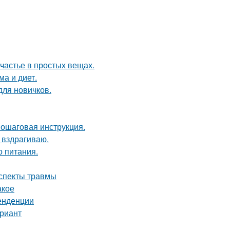
счастье в простых вещах.
ма и диет.
для новичков.
пошаговая инструкция.
 вздрагиваю.
о питания.
аспекты травмы
акое
тенденции
ариант