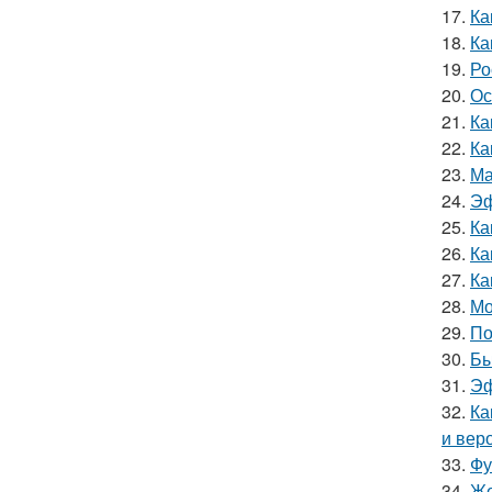
17.
Ка
18.
Ка
19.
Ро
20.
Ос
21.
Ка
22.
Ка
23.
Ма
24.
Эф
25.
Ка
26.
Ка
27.
Ка
28.
Мо
29.
По
30.
Бы
31.
Эф
32.
Ка
и вер
33.
Фу
34.
Же