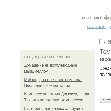
полезная инфор
главная
Пла
Темп
Популярные материалы
воз
Домашние низкоуглеводные
Среди
маршмеллоу.
групп
Мкб код доа плечевого сустава.
Последние комментарии
Компресс новокаин Димексид вода.
читат
Техника наложения компрессов
Екатерина даниленко хлебушек