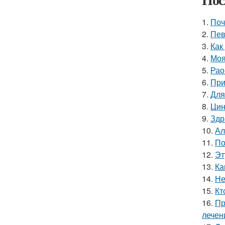
1.
Поч
2.
Пев
3.
Как
4.
Моя
5.
Рао
6.
При
7.
Для
8.
Цин
9.
Здр
10.
Ал
11.
По
12.
Эт
13.
Ка
14.
Не
15.
Кт
16.
Пр
лечен