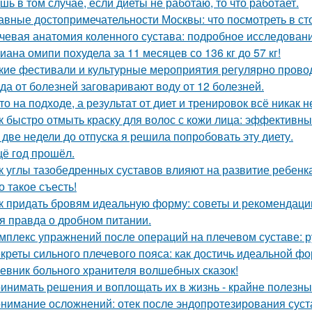
шь в том случае, если диеты не работаю, то что работает.
авные достопримечательности Москвы: что посмотреть в ст
чевая анатомия коленного сустава: подробное исследован
иана омипи похудела за 11 месяцев со 136 кг до 57 кг!
кие фестивали и культурные мероприятия регулярно провод
да от болезней заговаривают воду от 12 болезней.
то на подходе, а результат от диет и тренировок всё никак 
к быстро отмыть краску для волос с кожи лица: эффективн
 две недели до отпуска я решила попробовать эту диету.
ё год прошёл.
к углы тазобедренных суставов влияют на развитие ребенк
о такое съесть!
к придать бровям идеальную форму: советы и рекомендаци
я правда о дробном питании.
мплекс упражнений после операций на плечевом суставе: 
креты сильного плечевого пояса: как достичь идеальной ф
евник больного хранителя волшебных сказок!
инимать решения и воплощать их в жизнь - крайне полезный
нимание осложнений: отек после эндопротезирования суст