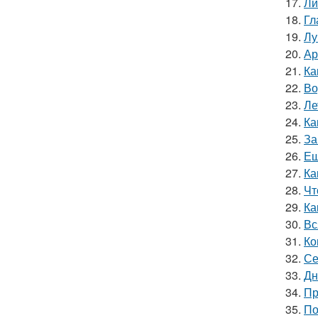
17.
Ли
18.
Гл
19.
Лу
20.
Ар
21.
Ка
22.
Во
23.
Ле
24.
Ка
25.
За
26.
Ещ
27.
Ка
28.
Чт
29.
Ка
30.
Вс
31.
Ко
32.
Се
33.
Дн
34.
Пр
35.
По