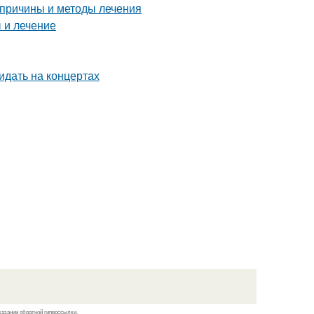
 причины и методы лечения
 и лечение
идать на концертах
казании обратной гиперссылки.