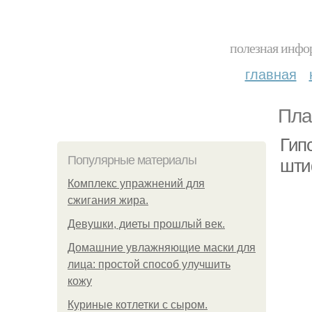
полезная инфор
главная
Пла
Гип
Популярные материалы
шти
Комплекс упражнений для
сжигания жира.
Девушки, диеты прошлый век.
Домашние увлажняющие маски для
лица: простой способ улучшить
кожу
Куриные котлетки с сыром.