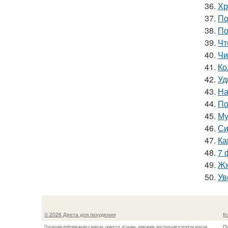
36.
Хр
37.
По
38.
По
39.
Чт
40.
Чи
41.
Ко
42.
Уд
43.
На
44.
По
45.
Му
46.
Си
47.
Ка
48.
7 
49.
Жж
50.
Ув
© 2026 Диета для похудения
К
П
Полезная информация о диетах, новости, отзывы, описания, инструкции и многое другое