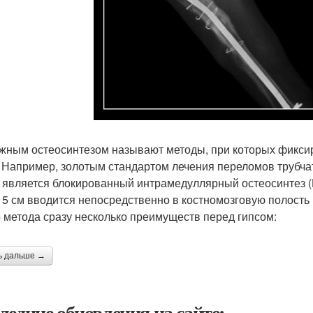
жным остеосинтезом называют методы, при которых фикси
. Например, золотым стандартом лечения переломов трубчат
) является блокированный интрамедуллярный остеосинтез (
 5 см вводится непосредственно в костномозговую полость
о метода сразу несколько преимуществ перед гипсом:
ь дальше →
ледние обновления на сайте: