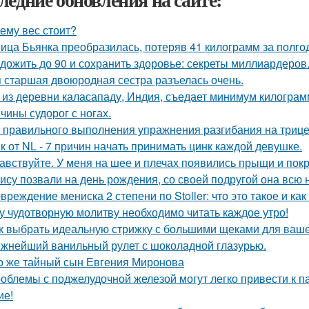
ему вес стоит?
ица Бьянка преобразилась, потеряв 41 килограмм за полго
 дожить до 90 и сохранить здоровье: секреты миллиардеров
 старшая двоюродная сестра разъелась очень.
 из деревни каласападу, Индия, съедает минимум килограм
чины судорог с ногах.
 правильного выполнения упражнения разгибания на трице
к от NL - 7 причин начать принимать цинк каждой девушке.
авствуйте. У меня на шее и плечах появились прыщи и покр
ису позвали на день рождения, со своей подругой она всю
вреждение мениска 2 степени по Stoller: что это такое и как
у чудотворную молитву необходимо читать каждое утро!
к выбрать идеальную стрижку с большими щеками для ваше
жнейший ванильный рулет с шоколадной глазурью.
о же тайный сын Евгения Миронова
облемы с поджелудочной железой могут легко привести к п
ие!