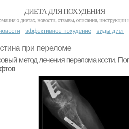
ДИЕТА ДЛЯ ПОХУДЕНИЯ
мация о диетах, новости, отзывы, описания, инструкции 
новости
эффективное похудение
виды диет
стина при переломе
совый метод лечения перелома кости. По
фтов