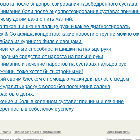
омота после эндопротезирования тазобедренного сустава:
нимание боли после эндопротезирования сустава: причины
чему детям важно пить магний.
о такое шишка на пальце руки и как ее диагностировать
ж & Co афиша концертов: какие новости о группе можно ож
лбаса из куриного Филе с овощами.
ивительные способности шишки на пальце руки
родные средства от нароста на пальце руки
нимание и лечение наростов на суставах пальцев рук
жчины тоже хотят быть стройными!
яй своим блеском с помощью маски для волос с медом
к удалить краску с волос без посещения салона
фактов о детях.
ение и боль в коленном суставе: причины и лечение
еренность в себе: ключ к успеху
онтакты
Пользовательское соглашение
Обратная связь
олитика конфидециальности
Копирование разрешено при у