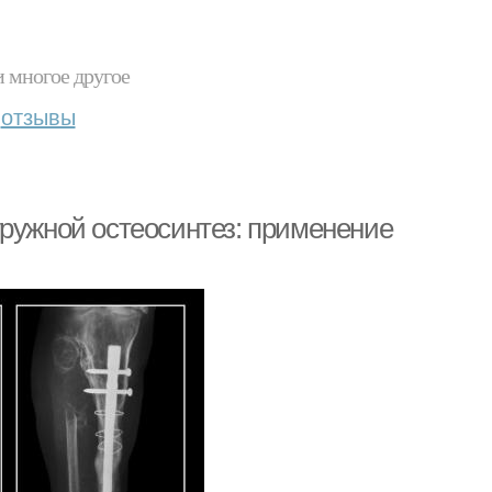
и многое другое
отзывы
гружной остеосинтез: применение