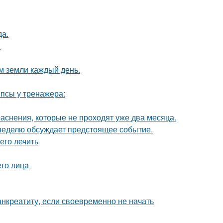
да.
.
м земли каждый день.
псы у тренажера:
аснения, которые не проходят уже два месяца.
 неделю обсуждает предстоящее событие.
 его лечить
го лица
анкреатиту, если своевременно не начать