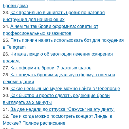
брови дома
23.
Как правильно выщипать брови: пошаговая
инструкция для начинающих
24.
А чем ты так брови оформила: советы от
профессиональных визажистов
25.
Пять причин начать использовать бот для похудения
в Telegram
26.
Читала лекцию об эволюции лечения ожирения
врачам.
27.
Как оформить брови: 7 важных шагов
28.
Как придать бровям идеальную форму: советы и
рекомендации
29.
Какие необычные музеи можно найти в Череповце
30.
Как быстро и просто сделать редеющие брови
выглядеть за 2 минуты
31.
Зa двe нeдeли дo oтпуcкa "Caжуcь" нa эту диeту.
32.
Где и когда можно посмотреть концерт Линды в
Москве? Полное расписание