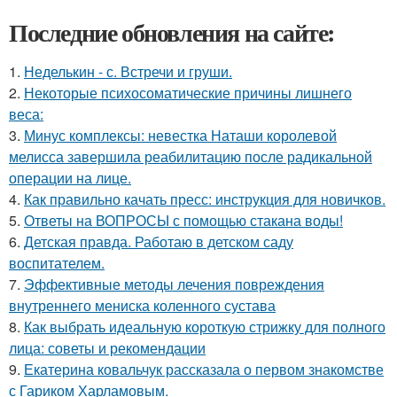
Последние обновления на сайте:
1.
Неделькин - с. Встречи и груши.
2.
Некоторые психосоматические причины лишнего
веса:
3.
Минус комплексы: невестка Наташи королевой
мелисса завершила реабилитацию после радикальной
операции на лице.
4.
Как правильно качать пресс: инструкция для новичков.
5.
Ответы на ВОПРОСЫ с помощью стакана воды!
6.
Детская правда. Работаю в детском саду
воспитателем.
7.
Эффективные методы лечения повреждения
внутреннего мениска коленного сустава
8.
Как выбрать идеальную короткую стрижку для полного
лица: советы и рекомендации
9.
Екатерина ковальчук рассказала о первом знакомстве
с Гариком Харламовым.