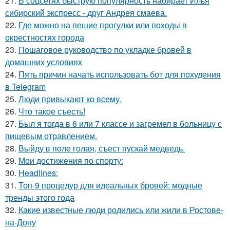
21.
В соцсетях быструю популярность набирает Илья
сибирский экспресс - друг Андрея смаева.
22.
Где можно на пешие прогулки или походы в
окрестностях города
23.
Пошаговое руководство по укладке бровей в
домашних условиях
24.
Пять причин начать использовать бот для похудения
в Telegram
25.
Люди привыкают ко всему.
26.
Что такое съесть!
27.
Был я тогда в 6 или 7 классе и загремел в больницу с
пищевым отравлением.
28.
Выйду в поле голая, съест пускай медведь.
29.
Мои достижения по спорту:
30.
Headlines:
31.
Топ-9 процедур для идеальных бровей: модные
тренды этого года
32.
Какие известные люди родились или жили в Ростове-
на-Дону