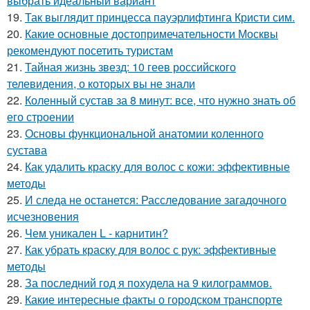
выбрать идеальный вариант
19.
Так выглядит принцесса пауэрлифтинга Кристи сим.
20.
Какие основные достопримечательности Москвы
рекомендуют посетить туристам
21.
Тайная жизнь звезд: 10 геев российского
телевидения, о которых вы не знали
22.
Коленный сустав за 8 минут: все, что нужно знать об
его строении
23.
Основы функциональной анатомии коленного
сустава
24.
Как удалить краску для волос с кожи: эффективные
методы
25.
И следа не останется: Расследование загадочного
исчезновения
26.
Чем уникален L - карнитин?
27.
Как убрать краску для волос с рук: эффективные
методы
28.
За последний год я похудела на 9 килограммов.
29.
Какие интересные факты о городском транспорте