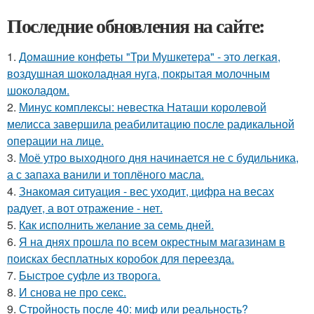
Последние обновления на сайте:
1.
Домашние конфеты "Три Мушкетера" - это легкая,
воздушная шоколадная нуга, покрытая молочным
шоколадом.
2.
Минус комплексы: невестка Наташи королевой
мелисса завершила реабилитацию после радикальной
операции на лице.
3.
Моё утро выходного дня начинается не с будильника,
а с запаха ванили и топлёного масла.
4.
Знакомая ситуация - вес уходит, цифра на весах
радует, а вот отражение - нет.
5.
Как исполнить желание за семь дней.
6.
Я на днях прошла по всем окрестным магазинам в
поисках бесплатных коробок для переезда.
7.
Быстрое суфле из творога.
8.
И снова не про секс.
9.
Стройность после 40: миф или реальность?