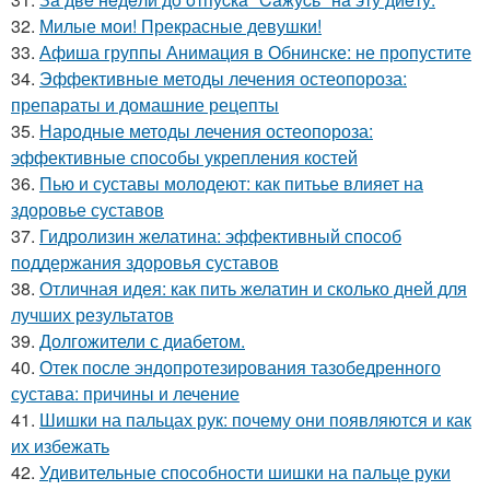
32.
Милые мои! Прекрасные девушки!
33.
Афиша группы Анимация в Обнинске: не пропустите
34.
Эффективные методы лечения остеопороза:
препараты и домашние рецепты
35.
Народные методы лечения остеопороза:
эффективные способы укрепления костей
36.
Пью и суставы молодеют: как питьье влияет на
здоровье суставов
37.
Гидролизин желатина: эффективный способ
поддержания здоровья суставов
38.
Отличная идея: как пить желатин и сколько дней для
лучших результатов
39.
Долгожители с диабетом.
40.
Отек после эндопротезирования тазобедренного
сустава: причины и лечение
41.
Шишки на пальцах рук: почему они появляются и как
их избежать
42.
Удивительные способности шишки на пальце руки