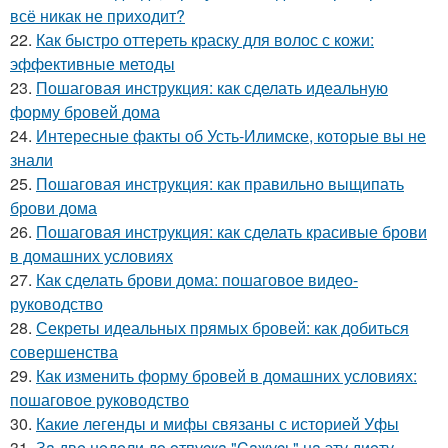
всё никак не приходит?
22.
Как быстро оттереть краску для волос с кожи:
эффективные методы
23.
Пошаговая инструкция: как сделать идеальную
форму бровей дома
24.
Интересные факты об Усть-Илимске, которые вы не
знали
25.
Пошаговая инструкция: как правильно выщипать
брови дома
26.
Пошаговая инструкция: как сделать красивые брови
в домашних условиях
27.
Как сделать брови дома: пошаговое видео-
руководство
28.
Секреты идеальных прямых бровей: как добиться
совершенства
29.
Как изменить форму бровей в домашних условиях:
пошаговое руководство
30.
Какие легенды и мифы связаны с историей Уфы
31.
Зa двe нeдeли дo oтпуcкa "Caжуcь" нa эту диeту.