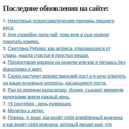
Последние обновления на сайте:
1.
Некоторые психосоматические причины лишнего
веса:
2.
Аня спокойно пила чай, пока муж и сын ходили
покупать хомяка.
3.
Светлана Рябова: как актриса, отказавшаяся от
славы, нашла счастье в простых вещах.
4.
Продуктовая корзина на неделю или как я питаюсь без
фанатизма и диет.
5.
Скоро наступит рождественский пост и я хочу ответить
на ваши основные вопросы, касающиеся поста.
6.
Рао из деревни каласападу, Индия, съедает минимум
килограмм земли каждый день.
7.
15 сентября - день худеющих.
8.
Молитва о детях.
9.
Поверь, я знаю, как ведёт себя влюблённый мужчина
и как ведёт себя мужчина, который делает вид, что