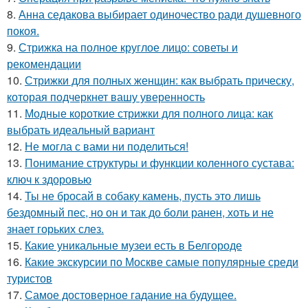
8.
Анна седакова выбирает одиночество ради душевного
покоя.
9.
Стрижка на полное круглое лицо: советы и
рекомендации
10.
Стрижки для полных женщин: как выбрать прическу,
которая подчеркнет вашу уверенность
11.
Модные короткие стрижки для полного лица: как
выбрать идеальный вариант
12.
Не могла с вами ни поделиться!
13.
Понимание структуры и функции коленного сустава:
ключ к здоровью
14.
Ты не бросай в собаку камень, пусть это лишь
бездомный пес, но он и так до боли ранен, хоть и не
знает горьких слез.
15.
Какие уникальные музеи есть в Белгороде
16.
Какие экскурсии по Москве самые популярные среди
туристов
17.
Самое достоверное гадание на будущее.