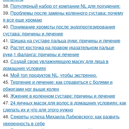
38.
Популярный набор от компании NL для похудения:
39.
Проблемы после замены коленного сустава: почему
я все еще хромаю
40.
Понимание хромоты после эндопротезирования
сустава: причины и лечение
41.
Шишка на суставе пальца руки: причины и лечение
42.
Растет косточка на правом указательном пальце
руки,1 фаланга: причины и лечение
43.
Создай свою увлажняющую маску для лица в
домашних условиях
44.
Мой топ продуктов NL, чтобы экстренно.
45.
Терпение и лечение: как справиться с болями и
обжигами ног выше колен
46.
Жжение в коленном суставе: причины и лечение
47.
24 яичных масок для волос в домашних условиях: как
сделать их и что для этого нужно
48.
Секреты успеха Михаила Лабковского: как развить
уверенность в себе