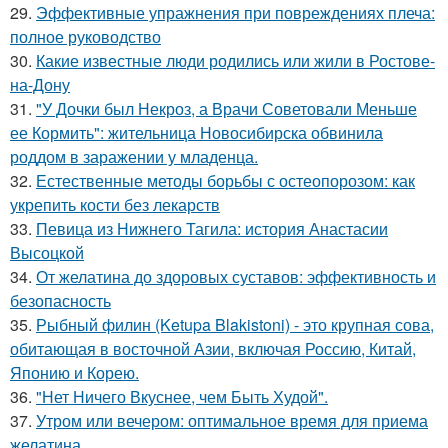
29.
Эффективные упражнения при повреждениях плеча:
полное руководство
30.
Какие известные люди родились или жили в Ростове-
на-Дону
31.
"У Дочки был Некроз, а Врачи Советовали Меньше
ее Кормить": жительница Новосибирска обвинила
роддом в заражении у младенца.
32.
Естественные методы борьбы с остеопорозом: как
укрепить кости без лекарств
33.
Певица из Нижнего Тагила: история Анастасии
Высоцкой
34.
От желатина до здоровых суставов: эффективность и
безопасность
35.
Рыбный филин (Ketupa Blakistoni) - это крупная сова,
обитающая в восточной Азии, включая Россию, Китай,
Японию и Корею.
36.
"Нет Ничего Вкуснее, чем Быть Худой".
37.
Утром или вечером: оптимальное время для приема
желатина