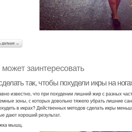
ь дальше →
 может заинтересовать
сделать так, чтобы похудели икры на ногах
авно известно, что при похудении лишний жир с разных час
емные зоны, с которых довольно тяжело убрать лишние сан
похудеть в икрах? Действенных методов сделать икры меньш
ые дают хороший результат.
жка мышц.