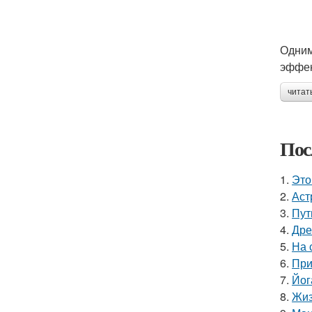
Одним
эффек
читат
Пос
1.
Это
2.
Аст
3.
Пут
4.
Дре
5.
На 
6.
При
7.
Йог
8.
Жиз