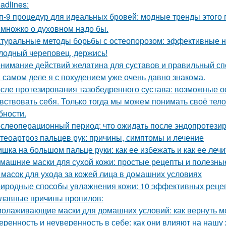
adlines:
п-9 процедур для идеальных бровей: модные тренды этого 
множко о духовном надо бы.
туральные методы борьбы с остеопорозом: эффективные 
лодный череповец, держись!
нимание действий желатина для суставов и правильный сп
 самом деле я с похудением уже очень давно знакома.
сле протезирования тазобедренного сустава: возможные о
вствовать себя. Только тогда мы можем понимать своё тело,
бности.
слеоперационный период: что ожидать после эндопротезир
теоартроз пальцев рук: причины, симптомы и лечение
шка на большом пальце руки: как ее избежать и как ее лечи
машние маски для сухой кожи: простые рецепты и полезны
 масок для ухода за кожей лица в домашних условиях
иродные способы увлажнения кожи: 10 эффективных реце
главные причины пропилов:
олаживающие маски для домашних условий: как вернуть м
еренность и неуверенность в себе: как они влияют на нашу