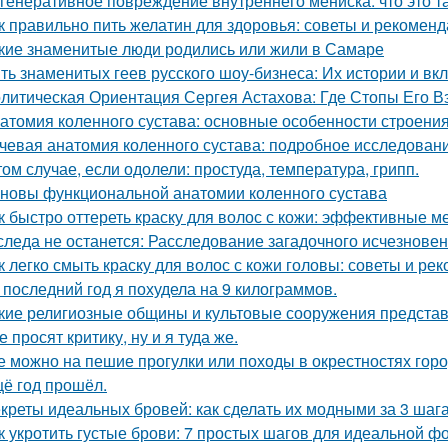
генеративное повреждение внутреннего мениска: что это т
к правильно пить желатин для здоровья: советы и рекомен
кие знаменитые люди родились или жили в Самаре
ть знаменитых геев русского шоу-бизнеса: Их истории и вк
литическая Ориентация Сергея Астахова: Где Стопы Его В
атомия коленного сустава: основные особенности строени
чевая анатомия коленного сустава: подробное исследован
том случае, если одолели: простуда, температура, грипп.
новы функциональной анатомии коленного сустава
к быстро оттереть краску для волос с кожи: эффективные м
следа не останется: Расследование загадочного исчезнове
к легко смыть краску для волос с кожи головы: советы и ре
 последний год я похудела на 9 килограммов.
кие религиозные общины и культовые сооружения предста
е просят критику, ну и я туда же.
е можно на пешие прогулки или походы в окрестностях гор
ё год прошёл.
креты идеальных бровей: как сделать их модными за 3 шаг
к укротить густые брови: 7 простых шагов для идеальной 