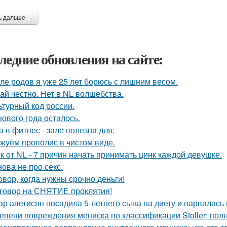
ь дальше →
ледние обновления на сайте:
ле родов я уже 25 лет борюсь с лишним весом.
ай честно. Нет в NL волшебства.
ьтурный код россии.
нового года осталось.
а в фитнес - зале полезна для:
жуём прополис в чистом виде.
к от NL - 7 причин начать принимать цинк каждой девушке.
нова не про секс.
овор, когда нужны срочно деньги!
говор на СНЯТИЕ проклятия!
ар аветисян посадила 5-летнего сына на диету и нарвалась 
епени повреждения мениска по классификации Stoller: пол