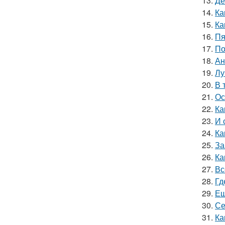
13.
Де
14.
Ка
15.
Ка
16.
Пя
17.
По
18.
Ан
19.
Лу
20.
В 
21.
Ос
22.
Ка
23.
И 
24.
Ка
25.
За
26.
Ка
27.
Вс
28.
Гд
29.
Ещ
30.
Се
31.
Ка