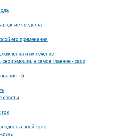
года
народные средства
особ его применения
сложнения и их лечение
 свои эмоции, а самое главное - свои
ования т.б
ть
е советы
птов
олодость своей коже
 жизнь