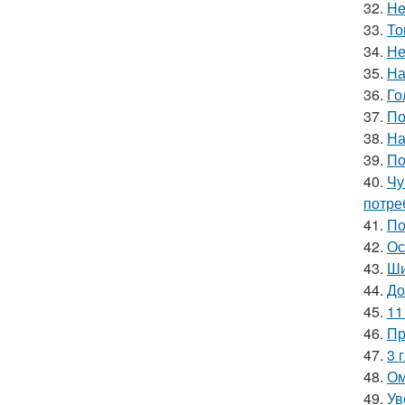
32.
He
33.
То
34.
Не
35.
На
36.
Го
37.
По
38.
На
39.
По
40.
Чу
потре
41.
По
42.
Ос
43.
Ши
44.
До
45.
11
46.
Пр
47.
3 
48.
Ом
49.
Ув