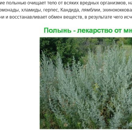
ие полынью очищает тело от всяких вредных организмов, н
хомонады, хламиды, герпес, Кандида, лямблии, эхинококков
ни и восстанавливает обмен веществ, в результате чего ис