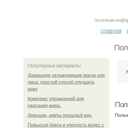
полезная инфор
главная
Пол
Популярные материалы
Домашние увлажняющие маски для
лица: простой способ улучшить
кожу
Комплекс упражнений для
Пол
сжигания жира.
Полын
Девушки, диеты прошлый век.
Повысьте блеск и упругость волос с