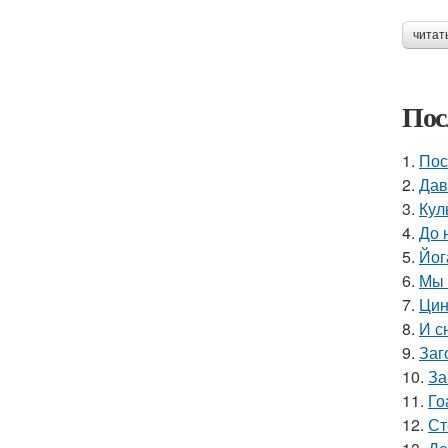
читат
Пос
1.
Пос
2.
Дав
3.
Кул
4.
До 
5.
Йог
6.
Мы 
7.
Цин
8.
И с
9.
Заг
10.
За
11.
Го
12.
Ст