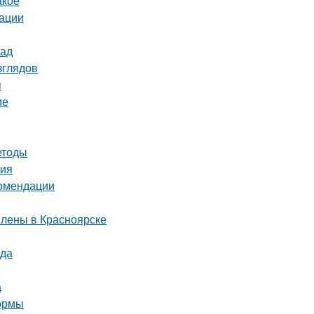
акое
дации
лад
зглядов
я
ие
етоды
ния
комендации
влены в Красноярске
ода
а
формы