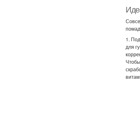
Иде
Совсе
помад
1. По
для г
корре
Чтобы
скраб
витам