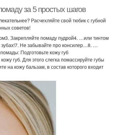
помаду за 5 простых шагов
влекательнее? Расчехляйте свой тюбик с губной
нных советов!
шом3. Закрепляйте помаду пудрой4. …или тинтом
а зубах!7. Не забывайте про консилер…8. …
помады: Подготовьте кожу губ
кожу губ. Для этого слегка помассируйте губы
те на кожу бальзам, в состав которого входит