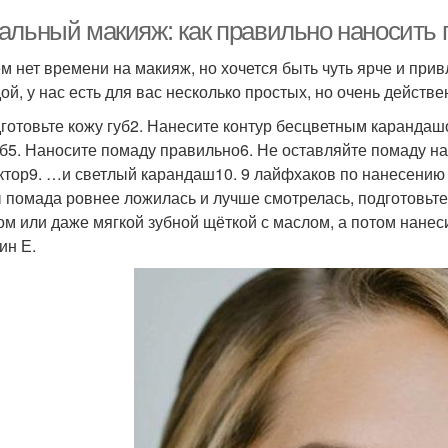
альный макияж: как правильно наносить 
м нет времени на макияж, но хочется быть чуть ярче и при
ой, у нас есть для вас несколько простых, но очень действе
дготовьте кожу губ2. Нанесите контур бесцветным каранда
уб5. Наносите помаду правильно6. Не оставляйте помаду н
ктор9. …и светлый карандаш10. 9 лайфхаков по нанесению 
 помада ровнее ложилась и лучше смотрелась, подготовьте 
ом или даже мягкой зубной щёткой с маслом, а потом нанеси
ин Е.