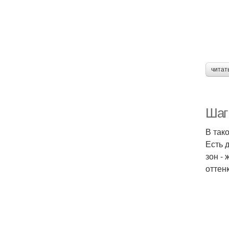
читат
Шаг 
В так
Есть 
зон -
оттенк