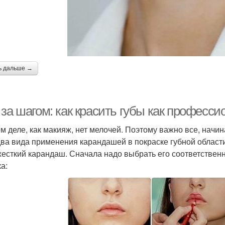
ь дальше →
за шагом: как красить губы как професси
ом деле, как макияж, нет мелочей. Поэтому важно все, начи
два вида применения карандашей в покраске губной области
 жесткий карандаш. Сначала надо выбрать его соответстве
а: