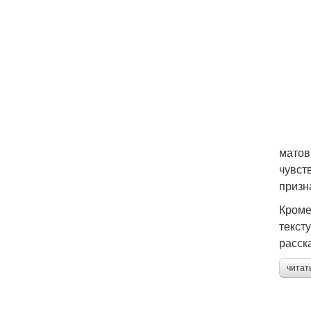
матов
чувст
призн
Кроме
текст
расск
читат