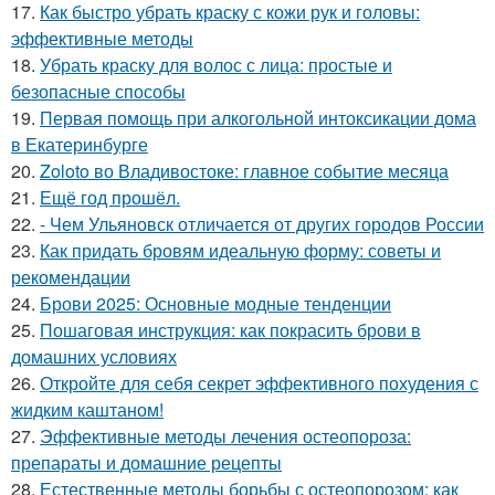
17.
Как быстро убрать краску с кожи рук и головы:
эффективные методы
18.
Убрать краску для волос с лица: простые и
безопасные способы
19.
Первая помощь при алкогольной интоксикации дома
в Екатеринбурге
20.
Zoloto во Владивостоке: главное событие месяца
21.
Ещё год прошёл.
22.
- Чем Ульяновск отличается от других городов России
23.
Как придать бровям идеальную форму: советы и
рекомендации
24.
Брови 2025: Основные модные тенденции
25.
Пошаговая инструкция: как покрасить брови в
домашних условиях
26.
Откройте для себя секрет эффективного похудения с
жидким каштаном!
27.
Эффективные методы лечения остеопороза:
препараты и домашние рецепты
28.
Естественные методы борьбы с остеопорозом: как