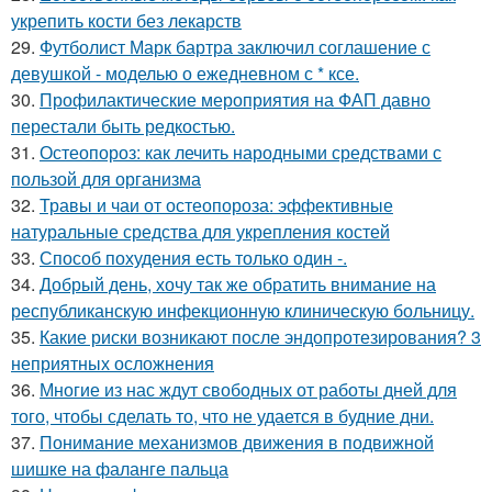
укрепить кости без лекарств
29.
Футболист Марк бартра заключил соглашение с
девушкой - моделью о ежедневном с * ксе.
30.
Профилактические мероприятия на ФАП давно
перестали быть редкостью.
31.
Остеопороз: как лечить народными средствами с
пользой для организма
32.
Травы и чаи от остеопороза: эффективные
натуральные средства для укрепления костей
33.
Способ похудения есть только один -.
34.
Добрый день, хочу так же обратить внимание на
республиканскую инфекционную клиническую больницу.
35.
Какие риски возникают после эндопротезирования? 3
неприятных осложнения
36.
Многие из нас ждут свободных от работы дней для
того, чтобы сделать то, что не удается в будние дни.
37.
Понимание механизмов движения в подвижной
шишке на фаланге пальца