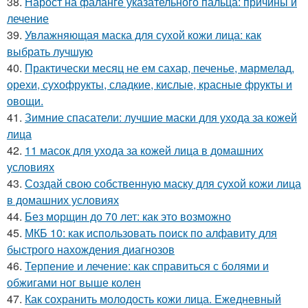
38.
Нарост на фаланге указательного пальца: причины и
лечение
39.
Увлажняющая маска для сухой кожи лица: как
выбрать лучшую
40.
Практически месяц не ем сахар, печенье, мармелад,
орехи, сухофрукты, сладкие, кислые, красные фрукты и
овощи.
41.
Зимние спасатели: лучшие маски для ухода за кожей
лица
42.
11 масок для ухода за кожей лица в домашних
условиях
43.
Создай свою собственную маску для сухой кожи лица
в домашних условиях
44.
Без морщин до 70 лет: как это возможно
45.
МКБ 10: как использовать поиск по алфавиту для
быстрого нахождения диагнозов
46.
Терпение и лечение: как справиться с болями и
обжигами ног выше колен
47.
Как сохранить молодость кожи лица. Ежедневный