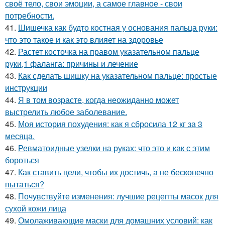
своё тело, свои эмоции, а самое главное - свои
потребности.
41.
Шишечка как будто костная у основания пальца руки:
что это такое и как это влияет на здоровье
42.
Растет косточка на правом указательном пальце
руки,1 фаланга: причины и лечение
43.
Как сделать шишку на указательном пальце: простые
инструкции
44.
Я в том возрасте, когда неожиданно может
выстрелить любое заболевание.
45.
Моя история похудения: как я сбросила 12 кг за 3
месяца.
46.
Ревматоидные узелки на руках: что это и как с этим
бороться
47.
Как ставить цели, чтобы их достичь, а не бесконечно
пытаться?
48.
Почувствуйте изменения: лучшие рецепты масок для
сухой кожи лица
49.
Омолаживающие маски для домашних условий: как