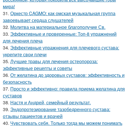
мира!
31.
Оркестр CAGMO: как омская музыкальная группа
завоевывает сердца слушателей
32.
Молитва на материальное благополучие Св.
33.
Эффективные и проверенные: Топ-8 упражнений
для лечения плеча
34.
Эффективные упражнения для плечевого сустава:
укрепите свои плечи
35.
Лучшие травы для лечения остеопороза:
эффективные рецепты и советы
36.
От желатина до здоровых суставов: эффективность и
безопасность
37.
Просто и эффективно: правила приема желатина для
суставов
38.
Настя и Андрей, семейный результат.
39.
Эндопротезирование тазобедренного сустава:
отзывы пациентов и врачей
40.
Чувствовать себя. Только тогда мы можем понимать