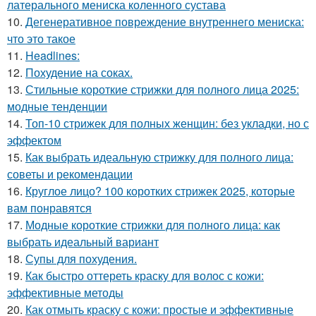
латерального мениска коленного сустава
10.
Дегенеративное повреждение внутреннего мениска:
что это такое
11.
Headlines:
12.
Похудение на соках.
13.
Стильные короткие стрижки для полного лица 2025:
модные тенденции
14.
Топ-10 стрижек для полных женщин: без укладки, но с
эффектом
15.
Как выбрать идеальную стрижку для полного лица:
советы и рекомендации
16.
Круглое лицо? 100 коротких стрижек 2025, которые
вам понравятся
17.
Модные короткие стрижки для полного лица: как
выбрать идеальный вариант
18.
Супы для похудения.
19.
Как быстро оттереть краску для волос с кожи:
эффективные методы
20.
Как отмыть краску с кожи: простые и эффективные