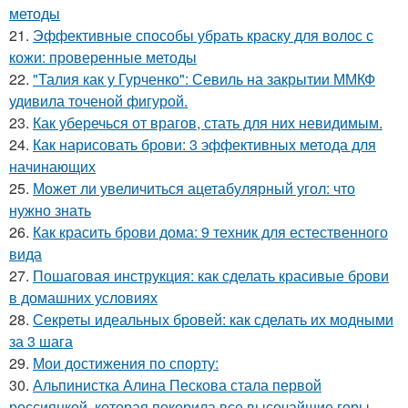
методы
21.
Эффективные способы убрать краску для волос с
кожи: проверенные методы
22.
"Талия как у Гурченко": Севиль на закрытии ММКФ
удивила точеной фигурой.
23.
Как уберечься от врагов, стать для них невидимым.
24.
Как нарисовать брови: 3 эффективных метода для
начинающих
25.
Может ли увеличиться ацетабулярный угол: что
нужно знать
26.
Как красить брови дома: 9 техник для естественного
вида
27.
Пошаговая инструкция: как сделать красивые брови
в домашних условиях
28.
Секреты идеальных бровей: как сделать их модными
за 3 шага
29.
Мои достижения по спорту:
30.
Альпинистка Алина Пескова стала первой
россиянкой, которая покорила все высочайшие горы