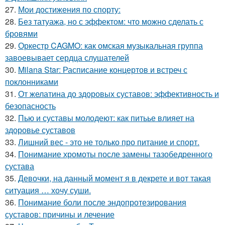
27.
Мои достижения по спорту:
28.
Без татуажа, но с эффектом: что можно сделать с
бровями
29.
Оркестр CAGMO: как омская музыкальная группа
завоевывает сердца слушателей
30.
Milana Star: Расписание концертов и встреч с
поклонниками
31.
От желатина до здоровых суставов: эффективность и
безопасность
32.
Пью и суставы молодеют: как питьье влияет на
здоровье суставов
33.
Лишний вес - это не только про питание и спорт.
34.
Понимание хромоты после замены тазобедренного
сустава
35.
Девочки, на данный момент я в декрете и вот такая
ситуация … хочу суши.
36.
Понимание боли после эндопротезирования
суставов: причины и лечение