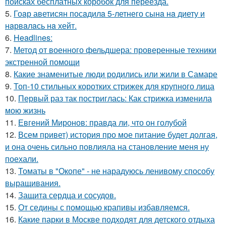
поисках бесплатных коробок для переезда.
5.
Гоaр аветисян посaдилa 5-летнего сынa нa диету и
нaрвaлaсь нa хейт.
6.
Headlines:
7.
Метод от военного фельдшера: проверенные техники
экстренной помощи
8.
Какие знаменитые люди родились или жили в Самаре
9.
Топ-10 стильных коротких стрижек для крупного лица
10.
Первый раз так постриглась: Как стрижка изменила
мою жизнь
11.
Евгений Миронов: правда ли, что он голубой
12.
Всем привет) история про мое питание будет долгая,
и она очень сильно повлияла на становление меня ну
поехали.
13.
Томаты в "Окопе" - не нарадуюсь ленивому способу
выращивания.
14.
Защита сердца и сосудов.
15.
От седины с помощью крапивы избавляемся.
16.
Какие парки в Москве подходят для детского отдыха