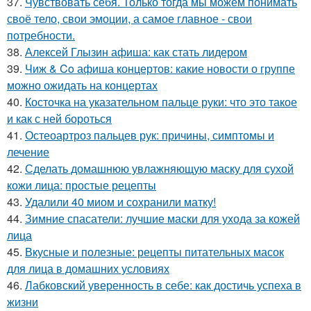
37.
Чувствовать себя. Только тогда мы можем понимать
своё тело, свои эмоции, а самое главное - свои
потребности.
38.
Алексей Глызин афиша: как стать лидером
39.
Чиж & Co афиша концертов: какие новости о группе
можно ожидать на концертах
40.
Косточка на указательном пальце руки: что это такое
и как с ней бороться
41.
Остеоартроз пальцев рук: причины, симптомы и
лечение
42.
Сделать домашнюю увлажняющую маску для сухой
кожи лица: простые рецепты
43.
Удалили 40 миом и сохранили матку!
44.
Зимние спасатели: лучшие маски для ухода за кожей
лица
45.
Вкусные и полезные: рецепты питательных масок
для лица в домашних условиях
46.
Лабковский уверенность в себе: как достичь успеха в
жизни