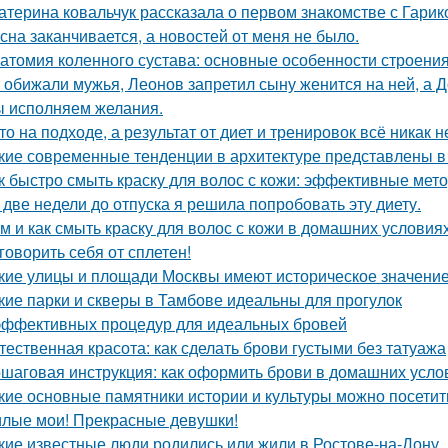
атерина ковальчук рассказала о первом знакомстве с Гари
сна заканчивается, а новостей от меня не было.
атомия коленного сустава: основные особенности строени
 обижали мужья, Леонов запретил сыну женится на ней, а 
 исполняем желания.
то на подходе, а результат от диет и тренировок всё никак 
кие современные тенденции в архитектуре представлены в
к быстро смыть краску для волос с кожи: эффективные мет
 две недели до отпуска я решила попробовать эту диету.
м и как смыть краску для волос с кожи в домашних условия
говорить себя от сплетен!
кие улицы и площади Москвы имеют историческое значени
кие парки и скверы в Тамбове идеальны для прогулок
эффективных процедур для идеальных бровей
тественная красота: как сделать брови густыми без татуажа
шаговая инструкция: как оформить брови в домашних усло
кие основные памятники истории и культуры можно посетит
лые мои! Прекрасные девушки!
кие известные люди родились или жили в Ростове-на-Дону