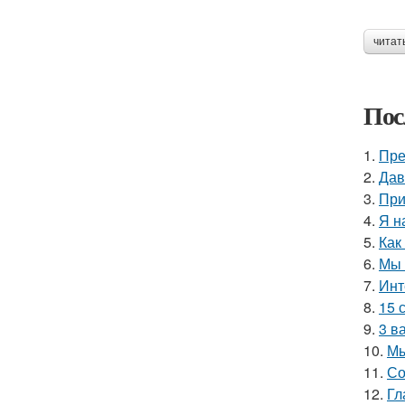
читат
Пос
1.
Пре
2.
Дав
3.
При
4.
Я н
5.
Как
6.
Мы 
7.
Инт
8.
15 
9.
3 в
10.
Мы
11.
Со
12.
Гл