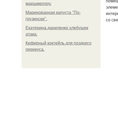
помещ
маршмеллоу.
элеме
Маринованная капуста "По-
интер
грузински".
со св
Екатерина даниленко хлебушек
атака.
Кефирный коктейль для позднего
перекуса.