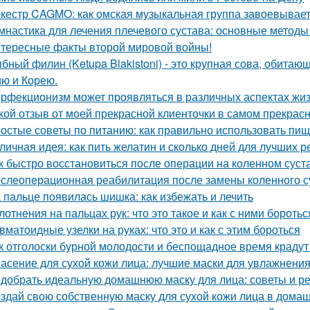
кестр CAGMO: как омская музыкальная группа завоевывае
мнастика для лечения плечевого сустава: основные методы
тересные факты второй мировой войны!
бный филин (Ketupa Blakistoni) - это крупная сова, обитаю
ю и Корею.
рфекционизм может проявляться в различных аспектах жиз
кой отзыв от моей прекрасной клиенточки в самом прекрас
остые советы по питанию: как правильно использовать пи
личная идея: как пить желатин и сколько дней для лучших р
к быстро восстановиться после операции на коленном суст
слеоперационная реабилитация после замены коленного с
 пальце появилась шишка: как избежать и лечить
лотнения на пальцах рук: что это такое и как с ними боротьс
вматоидные узелки на руках: что это и как с этим бороться
к отголоски бурной молодости и беспощадное время крадут
асение для сухой кожи лица: лучшие маски для увлажнени
добрать идеальную домашнюю маску для лица: советы и р
здай свою собственную маску для сухой кожи лица в дома