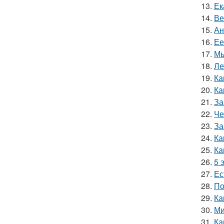
13.
Ек
14.
Ве
15.
Ан
16.
Ее
17.
Мы
18.
Ле
19.
Ка
20.
Ка
21.
За
22.
Че
23.
За
24.
Ка
25.
Ка
26.
5 
27.
Ес
28.
По
29.
Ка
30.
Ми
31.
Ка