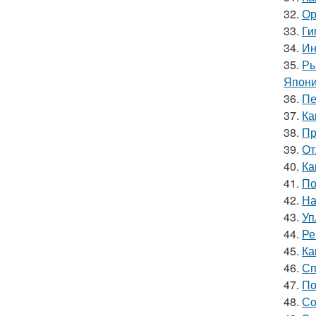
32.
Ор
33.
Ги
34.
Ин
35.
Ры
Япони
36.
Пе
37.
Ка
38.
Пр
39.
От
40.
Ка
41.
По
42.
На
43.
Уп
44.
Ре
45.
Ка
46.
Сп
47.
По
48.
Со