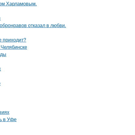
ком Харламовым.
я
Добронравов отказал в любви.
не приходит?
 Челябинске
оды
х
е
виях
ь в Уфе