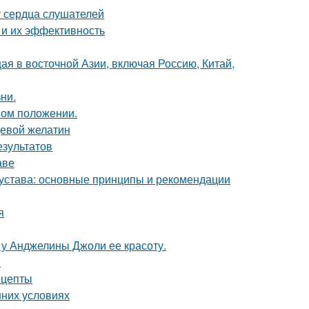
т сердца слушателей
 и их эффективность
щая в восточной Азии, включая Россию, Китай,
ни.
ном положении.
щевой желатин
езультатов
аве
устава: основные принципы и рекомендации
я
 у Анджелины Джоли ее красоту.
я
ецепты
шних условиях