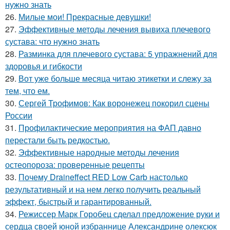
нужно знать
26.
Милые мои! Прекрасные девушки!
27.
Эффективные методы лечения вывиха плечевого
сустава: что нужно знать
28.
Разминка для плечевого сустава: 5 упражнений для
здоровья и гибкости
29.
Вот уже больше месяца читаю этикетки и слежу за
тем, что ем.
30.
Сергей Трофимов: Как воронежец покорил сцены
России
31.
Профилактические мероприятия на ФАП давно
перестали быть редкостью.
32.
Эффективные народные методы лечения
остеопороза: проверенные рецепты
33.
Почему Draineffect RED Low Carb настолько
результативный и на нем легко получить реальный
эффект, быстрый и гарантированный.
34.
Режиссер Марк Горобец сделал предложение руки и
сердца своей юной избраннице Александрине олексюк