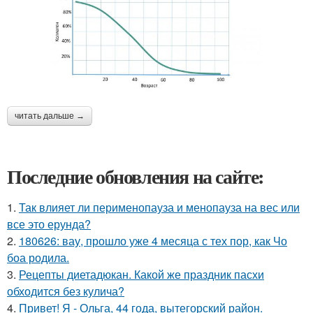
читать дальше →
Последние обновления на сайте:
1.
Так влияет ли перименопауза и менопауза на вес или
все это ерунда?
2.
180626: вау, прошло уже 4 месяца с тех пор, как Чо
боа родила.
3.
Рецепты диетадюкан. Какой же праздник пасхи
обходится без кулича?
4.
Привет! Я - Ольга, 44 года, вытегорский район.