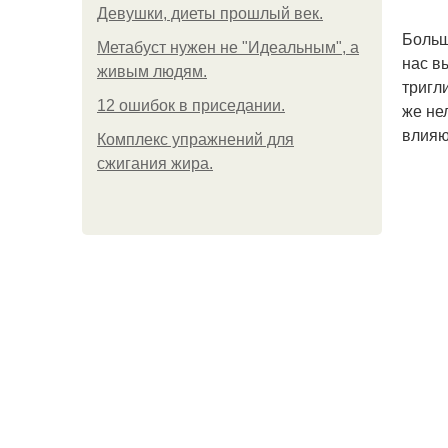
Девушки, диеты прошлый век.
Больш
Метабуст нужен не "Идеальным", а
нас в
живым людям.
тригл
12 ошибок в приседании.
же не
влияю
Комплекс упражнений для
сжигания жира.