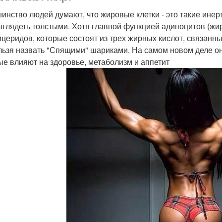
инство людей думают, что жировые клетки - это такие ине
ыглядеть толстыми. Хотя главной функцией адипоцитов (жи
ицеридов, которые состоят из трех жирных кислот, связанн
льзя назвать "Спящими" шариками. На самом новом деле о
ые влияют на здоровье, метаболизм и аппетит