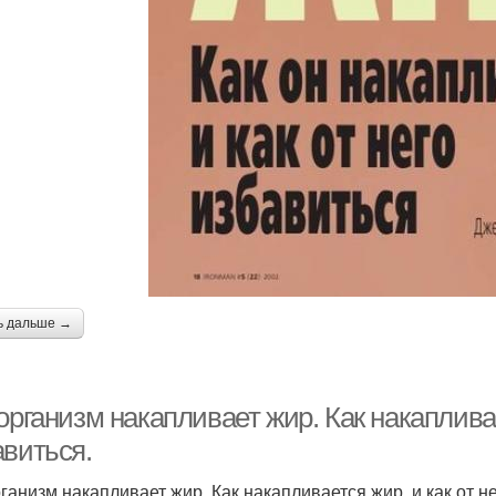
ь дальше →
организм накапливает жир. Как накапливае
авиться.
рганизм накапливает жир. Как накапливается жир, и как от н