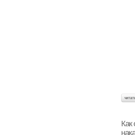
читат
Как 
нак