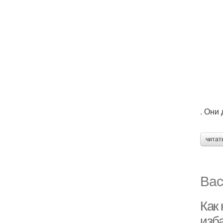
. Они
читат
Вас
Как 
изб