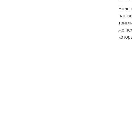
Больш
нас в
тригл
же не
котор