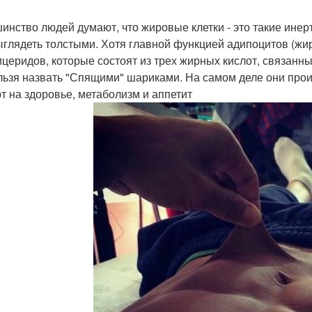
инство людей думают, что жировые клетки - это такие ине
ыглядеть толстыми. Хотя главной функцией адипоцитов (жи
ицеридов, которые состоят из трех жирных кислот, связанн
льзя назвать "Спящими" шариками. На самом деле они прои
т на здоровье, метаболизм и аппетит