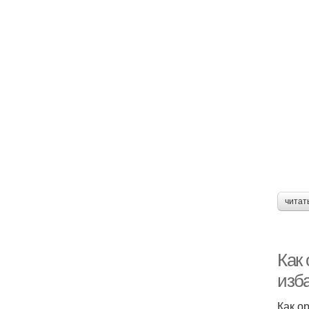
читат
Как 
изб
Как о