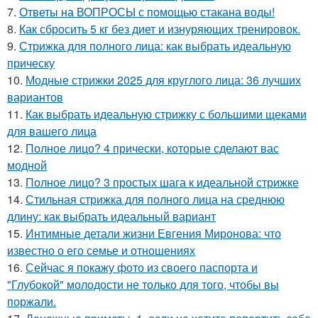
7.
Ответы на ВОПРОСЫ с помощью стакана воды!
8.
Как сбросить 5 кг без диет и изнуряющих тренировок.
9.
Стрижка для полного лица: как выбрать идеальную
прическу
10.
Модные стрижки 2025 для круглого лица: 36 лучших
вариантов
11.
Как выбрать идеальную стрижку с большими щеками
для вашего лица
12.
Полное лицо? 4 прически, которые сделают вас
модной
13.
Полное лицо? 3 простых шага к идеальной стрижке
14.
Стильная стрижка для полного лица на среднюю
длину: как выбрать идеальный вариант
15.
Интимные детали жизни Евгения Миронова: что
известно о его семье и отношениях
16.
Сейчас я покажу фото из своего паспорта и
"Глубокой" молодости не только для того, чтобы вы
поржали.