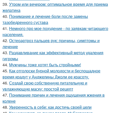
39.
Утром или вечером: оптимальное время для приема
желатина
40.
Понимание и лечение боли после замены
тазобедренного сустава
41.
Немного про мое похудение - по заявкам читающего
населения.
42.
Остеоартроз пальцев рук: причины, симптомы и
лечение
43.
Раздавливание как эффективный метод удаления
гигромы
44.
Мужчины тоже хотят быть стройными!
45.
Как отголоски бурной молодости и беспощадное
время крадут у Анджелины Джоли ее красоту.
46.
Создай свою собственную питательную и
увлажняющую маску: простой рецепт
47.
Понимание причин и лечения ощущения жжения в
колене
48.
Уверенность в себе: как достичь своей цели