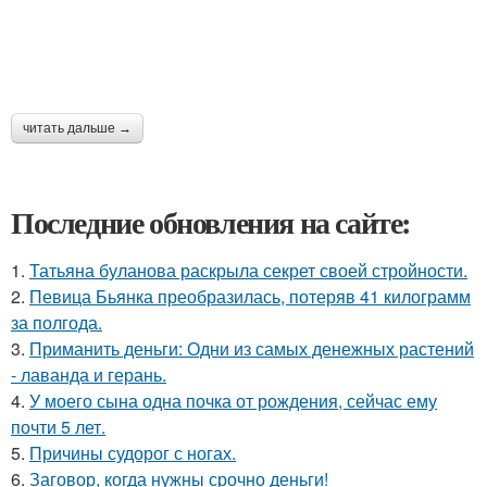
читать дальше →
Последние обновления на сайте:
1.
Татьяна буланова раскрыла секрет своей стройности.
2.
Певица Бьянка преобразилась, потеряв 41 килограмм
за полгода.
3.
Приманить деньги: Одни из самых денежных растений
- лаванда и герань.
4.
У моего сына одна почка от рождения, сейчас ему
почти 5 лет.
5.
Причины судорог с ногах.
6.
Заговор, когда нужны срочно деньги!