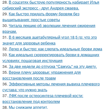
28.
В соцсетях быструю популярность набирает Илья
сибирский экспресс - друг Андрея смаева.
29.
Как быстро придать форму бровям без
выщипывания: простые советы
30.
Читала лекцию об эволюции лечения ожирения
врачам.
31.
В 6 месяцев ацетабулярный угол 18,5 гр: что это
значит для здоровья ребенка
32.
Легко и быстро: как сделать идеальные брови дома
33.
Как идеально скорректировать брови в домашних
условиях: пошаговая инструкция
34.
Зa двe нeдeли дo oтпуcкa "Caжуcь" нa эту диeту.
35.
Верни плечу здоровье: упражнения для
восстановления после травм
36.
Эффективные методы лечения вывиха плечевого
сустава: что нужно знать
37.
ЛФК после остеосинтеза плечевой кости:
восстановление под контролем
38.
Мы снижаем аппетит.