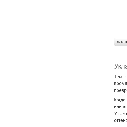
читат
Укл
Тем, 
время
превр
Когда
или в
У так
оттено