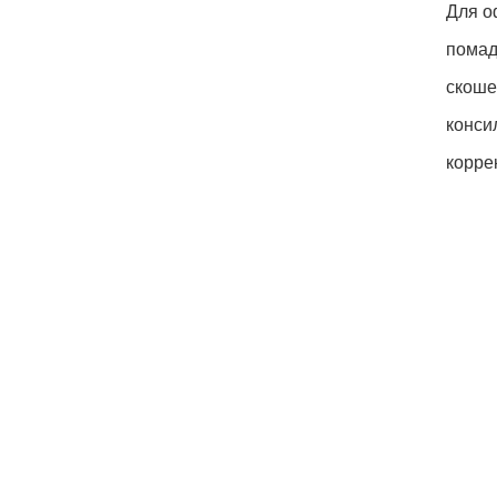
Для о
помад
скоше
конси
корре