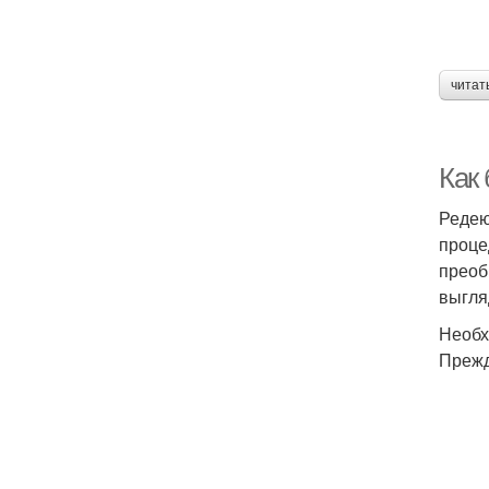
читат
Как
Редею
проце
преоб
выгля
Необх
Прежд