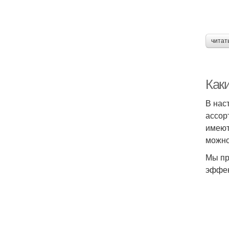
читат
Как
В нас
ассор
имеют
можно
Мы пр
эффек