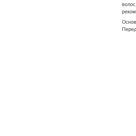
волос
реком
Основ
Перед