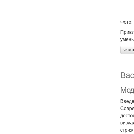
Фото:
Привл
умень
читат
Вас
Мод
Введ
Совре
досто
визуа
стриж