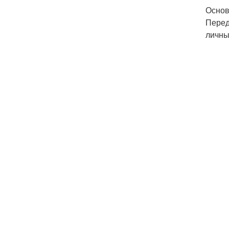
Основ
Перед
личны