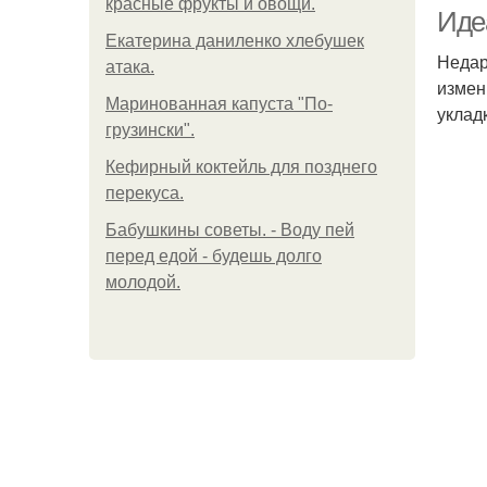
красные фрукты и овощи.
Иде
Екатерина даниленко хлебушек
Недар
атака.
измен
Маринованная капуста "По-
уклад
грузински".
Кефирный коктейль для позднего
перекуса.
Бабушкины советы. - Воду пей
перед едой - будешь долго
молодой.