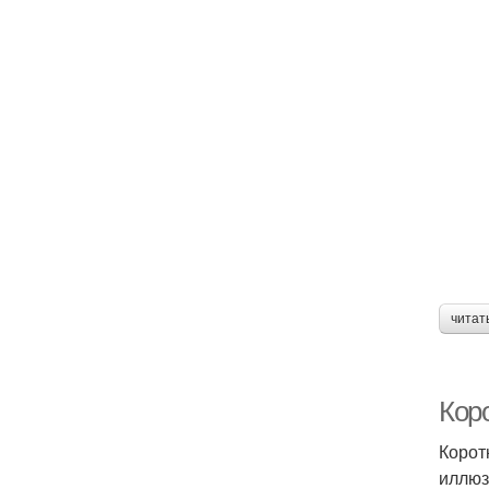
читат
Кор
Корот
иллюз