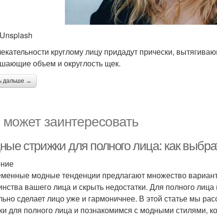
 Unsplash
екательности круглому лицу придадут прически, вытягивающ
шающие объем и округлость щек.
ь дальше →
 может заинтересовать
ные стрижки для полного лица: как выбр
ение
менные модные тенденции предлагают множество варианто
инства вашего лица и скрыть недостатки. Для полного лица
льно сделает лицо уже и гармоничнее. В этой статье мы р
ки для полного лица и познакомимся с модными стилями, ко