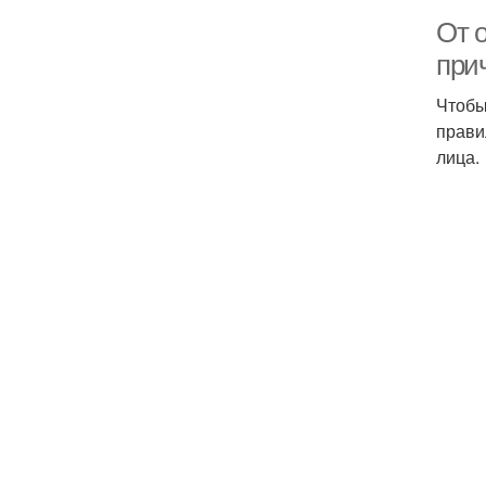
От 
при
Чтобы
прави
лица.