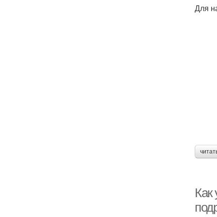
Для н
читат
Как
под