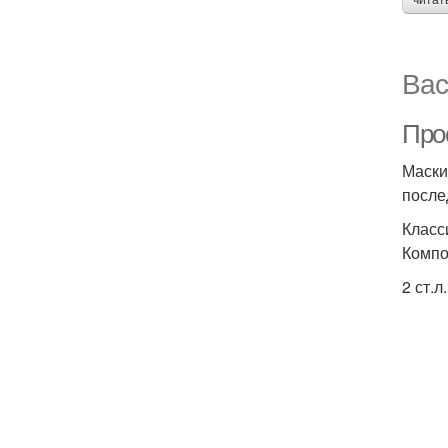
читат
Вас
Про
Маски
после
Класс
Компо
2 ст.л