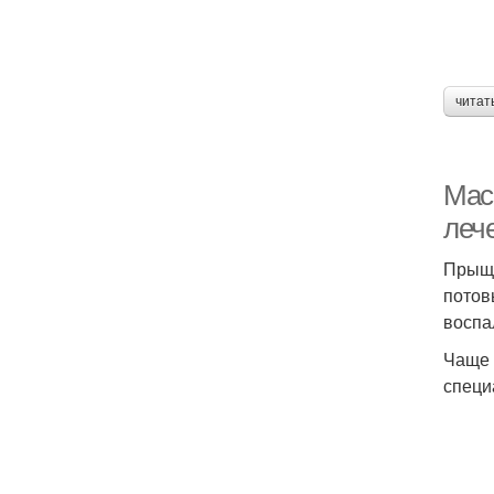
читат
Мас
леч
Прыщи
потов
воспа
Чаще 
специ