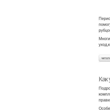
Перио
помог
рубцо
Многи
уход,
читат
Как 
Подро
компл
прави
Особе