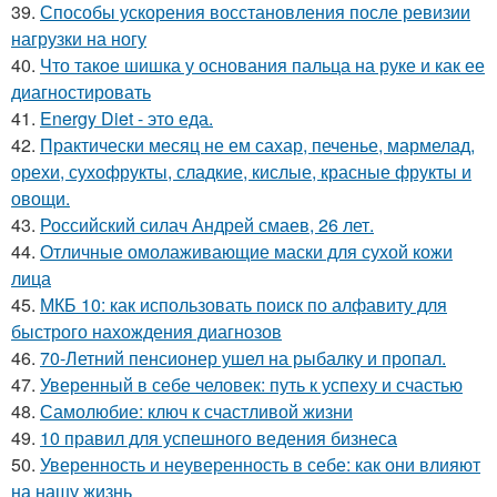
39.
Способы ускорения восстановления после ревизии
нагрузки на ногу
40.
Что такое шишка у основания пальца на руке и как ее
диагностировать
41.
Energy Diet - это еда.
42.
Практически месяц не ем сахар, печенье, мармелад,
орехи, сухофрукты, сладкие, кислые, красные фрукты и
овощи.
43.
Российский силач Андрей смаев, 26 лет.
44.
Отличные омолаживающие маски для сухой кожи
лица
45.
МКБ 10: как использовать поиск по алфавиту для
быстрого нахождения диагнозов
46.
70-Летний пенсионер ушел на рыбалку и пропал.
47.
Уверенный в себе человек: путь к успеху и счастью
48.
Самолюбие: ключ к счастливой жизни
49.
10 правил для успешного ведения бизнеса
50.
Уверенность и неуверенность в себе: как они влияют
на нашу жизнь