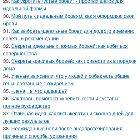
29.
Как укротить густые брови: 7 простых шагов для
идеальной формы
30.
Мой путь к идеальным бровям: как я оформляю свои
брови
31.
Как выбрать идеальные брови для долгого времени:
советы и рекомендации
32.
Секреты идеальных прямых бровей: как добиться
совершенства
33.
Секреты красивых бровей: как привести их в порядок
дома
34.
Ученые выяснили, что у людей и собак есть общие
гены, связанные с ожирением.
35.
- лена, ты что делаешь?
36.
Как травы помогают укрепить кости и суставы:
полное руководство
37.
Отличная идея: как пить желатин и сколько дней для
лучших результатов
38.
Неожиданные боли после эндопротезирования:
причины и способы устранения