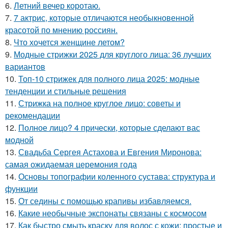
6.
Летний вечер коротаю.
7.
7 актрис, которые отличаются необыкновенной
красотой по мнению россиян.
8.
Что хочется женщине летом?
9.
Модные стрижки 2025 для круглого лица: 36 лучших
вариантов
10.
Топ-10 стрижек для полного лица 2025: модные
тенденции и стильные решения
11.
Стрижка на полное круглое лицо: советы и
рекомендации
12.
Полное лицо? 4 прически, которые сделают вас
модной
13.
Свадьба Сергея Астахова и Евгения Миронова:
самая ожидаемая церемония года
14.
Основы топографии коленного сустава: структура и
функции
15.
От седины с помощью крапивы избавляемся.
16.
Какие необычные экспонаты связаны с космосом
17.
Как быстро смыть краску для волос с кожи: простые и