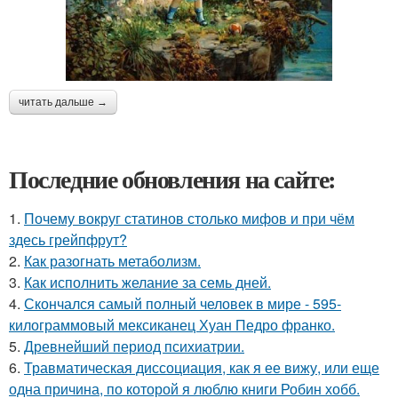
читать дальше →
Последние обновления на сайте:
1.
Почему вокруг статинов столько мифов и при чём
здесь грейпфрут?
2.
Как разогнать метаболизм.
3.
Как исполнить желание за семь дней.
4.
Скончался самый полный человек в мире - 595-
килограммовый мексиканец Хуан Педро франко.
5.
Древнейший период психиатрии.
6.
Травматическая диссоциация, как я ее вижу, или еще
одна причина, по которой я люблю книги Робин хобб.