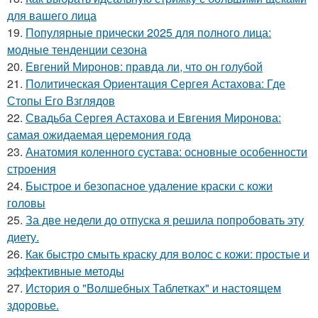
для вашего лица
19.
Популярные прически 2025 для полного лица:
модные тенденции сезона
20.
Евгений Миронов: правда ли, что он голубой
21.
Политическая Ориентация Сергея Астахова: Где
Стопы Его Взглядов
22.
Свадьба Сергея Астахова и Евгения Миронова:
самая ожидаемая церемония года
23.
Анатомия коленного сустава: основные особенности
строения
24.
Быстрое и безопасное удаление краски с кожи
головы
25.
За две недели до отпуска я решила попробовать эту
диету.
26.
Как быстро смыть краску для волос с кожи: простые и
эффективные методы
27.
История о "Волшебных Таблетках" и настоящем
здоровье.