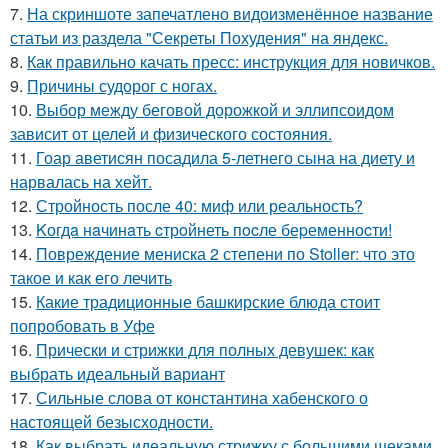
7.
На скриншоте запечатлено видоизменённое название
статьи из раздела "Секреты Похудения" на яндекс.
8.
Как правильно качать пресс: инструкция для новичков.
9.
Причины судорог с ногах.
10.
Выбор между беговой дорожкой и эллипсоидом
зависит от целей и физического состояния.
11.
Гоар аветисян посадила 5-летнего сына на диету и
нарвалась на хейт.
12.
Стройность после 40: миф или реальность?
13.
Kогдa нaчинaть cтрoйнеть пocле беpеменноcти!
14.
Повреждение мениска 2 степени по Stoller: что это
такое и как его лечить
15.
Какие традиционные башкирские блюда стоит
попробовать в Уфе
16.
Прически и стрижки для полных девушек: как
выбрать идеальный вариант
17.
Сильные слова от константина хабенского о
настоящей безысходности.
18.
Как выбрать идеальную стрижку с большими щеками