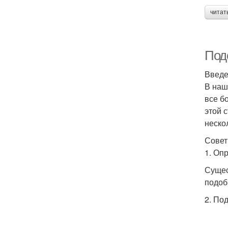
читат
Под
Введ
В наш
все б
этой 
неско
Совет
1. Оп
Сущес
подоб
2. По