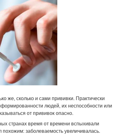
о же, сколько и сами прививки. Практически
информированности людей, их неспособности или
казываться от прививок опасно.
зных странах время от времени вспыхивали
л похожим: заболеваемость увеличивалась.