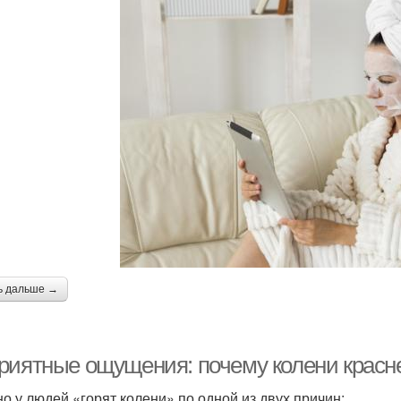
ь дальше →
риятные ощущения: почему колени красне
о у людей «горят колени» по одной из двух причин: