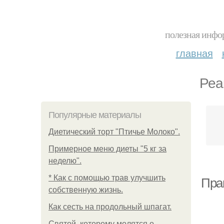
полезная инфор
главная
Реа
Популярные материалы
Диетический торт "Птичье Молоко".
Примерное меню диеты "5 кг за
неделю".
* Как с помощью трав улучшить
Пра
собственную жизнь.
Как сесть на продольный шпагат.
Святой, которому молятся о