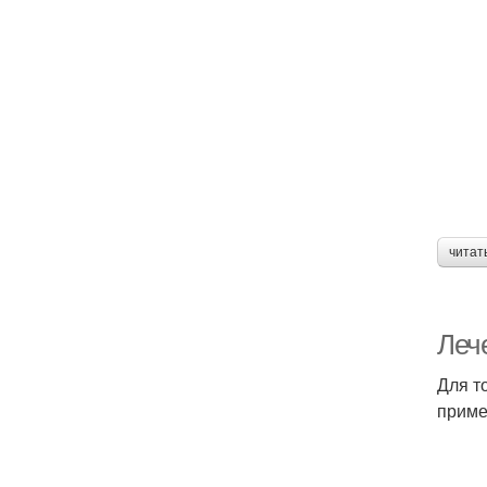
читат
Леч
Для т
приме