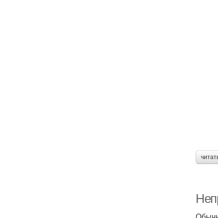
читат
Неп
Обычн