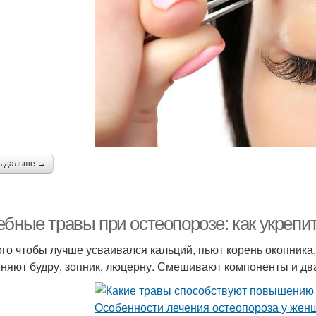
ь дальше →
ебные травы при остеопорозе: как укреп
ого чтобы лучше усваивался кальций, пьют корень окопника
няют будру, зопник, люцерну. Смешивают компоненты и два 