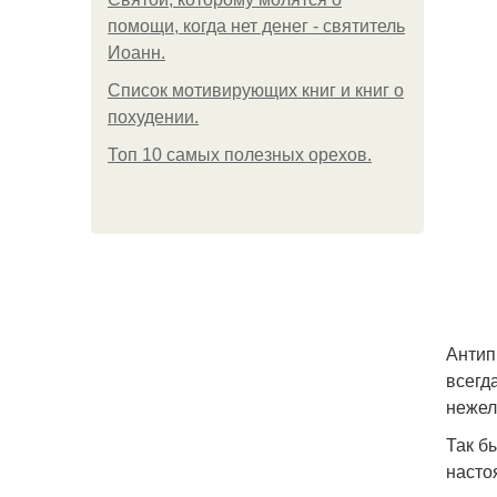
помощи, когда нет денег - святитель
Иоанн.
Список мотивирующих книг и книг о
похудении.
Топ 10 самых полезных орехов.
Антип
всегд
нежел
Так б
насто