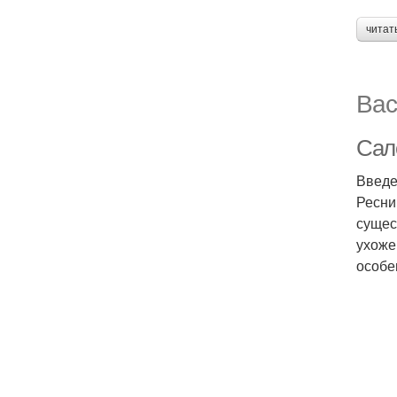
читат
Вас
Сал
Введ
Ресни
сущес
ухоже
особе