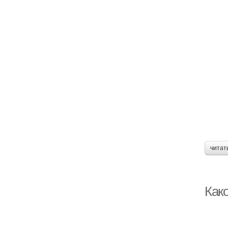
читат
Како