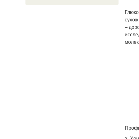
Глюко
сухож
– дор
иссле
молек
Профи
2. Хо