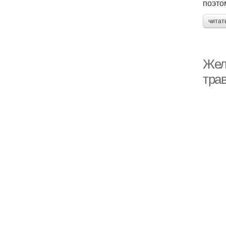
поэто
читат
Жел
тра