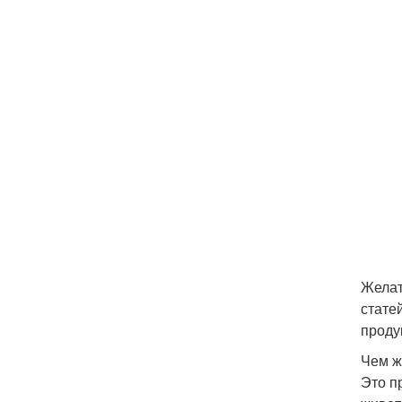
Желат
стате
проду
Чем ж
Это п