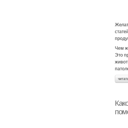
Желат
стате
проду
Чем ж
Это п
живот
патол
читат
Как
пом