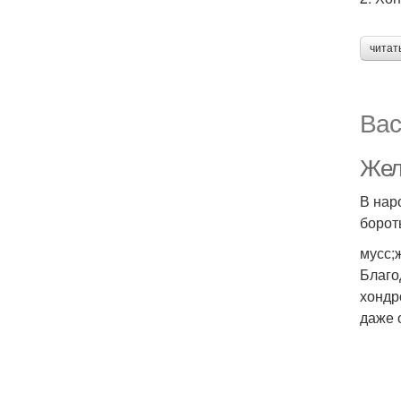
читат
Вас
Жел
В нар
борот
мусс;
Благо
хондр
даже 