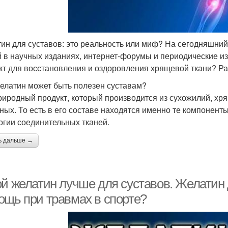
ин для суставов: это реальность или миф? На сегодняшни
й в научных изданиях, интернет-форумы и периодические и
кт для восстановления и оздоровления хрящевой ткани? Р
елатин может быть полезен суставам?
риродный продукт, который производится из сухожилий, хря
ных. То есть в его составе находятся именно те компонент
огии соединительных тканей.
ь дальше →
ой желатин лучше для суставов. Желатин
ощь при травмах в спорте?