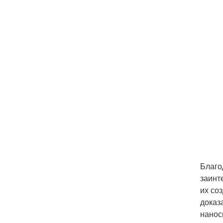
Благо
заинт
их со
доказ
нанос