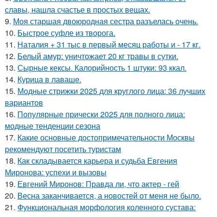
славы, нашла счастье в простых вещах.
9.
Моя старшая двоюродная сестра разъелась очень.
10.
Быстрое суфле из творога.
11.
Наталия + 31 тыс в первый месяц работы и - 17 кг.
12.
Белый амур: уничтожает 20 кг травы в сутки.
13.
Сырные кексы. Калорийность 1 штуки: 93 ккал.
14.
Курица в лаваше.
15.
Модные стрижки 2025 для круглого лица: 36 лучших
вариантов
16.
Популярные прически 2025 для полного лица:
модные тенденции сезона
17.
Какие основные достопримечательности Москвы
рекомендуют посетить туристам
18.
Как складывается карьера и судьба Евгения
Миронова: успехи и вызовы
19.
Евгений Миронов: Правда ли, что актер - гей
20.
Весна заканчивается, а новостей от меня не было.
21.
Функциональная морфология коленного сустава: