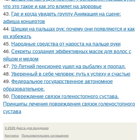
что это такое и как это влияет на здоровье
43.
Где и когда увидеть группу Анимация на сцене:
афиша концертов
44.
Шишки на пальцах рук: почему они появляются и как
их избежать
45.
Народные средства от нароста на пальце руки
46.
Секреты создания эффективных масок для волос с
яйцом и медом
47.
70-Летний пенсионер ушел на рыбалку и пропал.
48.
Уверенный в себе человек: путь к успеху и счастью
49.
Федеральное государственное автономное
образовательное.
50.
Повреждение связок голеностопного сустава.
Принципы лечения повреждения связок голеностопного
сустава
© 2026 Диета для похудения
Контакты
Пользовательское соглашение