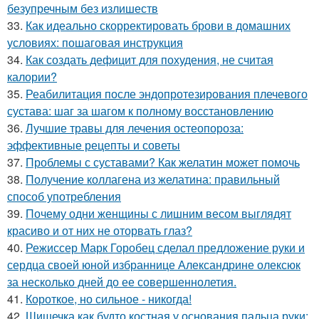
безупречным без излишеств
33.
Как идеально скорректировать брови в домашних
условиях: пошаговая инструкция
34.
Как создать дефицит для похудения, не считая
калории?
35.
Реабилитация после эндопротезирования плечевого
сустава: шаг за шагом к полному восстановлению
36.
Лучшие травы для лечения остеопороза:
эффективные рецепты и советы
37.
Проблемы с суставами? Как желатин может помочь
38.
Получение коллагена из желатина: правильный
способ употребления
39.
Почему одни женщины с лишним весом выглядят
красиво и от них не оторвать глаз?
40.
Режиссер Марк Горобец сделал предложение руки и
сердца своей юной избраннице Александрине олексюк
за несколько дней до ее совершеннолетия.
41.
Короткое, но сильное - никогда!
42.
Шишечка как будто костная у основания пальца руки: