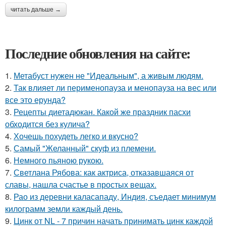
читать дальше →
Последние обновления на сайте:
1.
Метабуст нужен не "Идеальным", а живым людям.
2.
Так влияет ли перименопауза и менопауза на вес или
все это ерунда?
3.
Рецепты диетадюкан. Какой же праздник пасхи
обходится без кулича?
4.
Хочешь похудеть легко и вкусно?
5.
Самый "Желанный" скуф из племени.
6.
Немного пьяною рукою.
7.
Светлана Рябова: как актриса, отказавшаяся от
славы, нашла счастье в простых вещах.
8.
Рао из деревни каласападу, Индия, съедает минимум
килограмм земли каждый день.
9.
Цинк от NL - 7 причин начать принимать цинк каждой