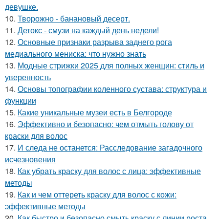
девушке.
10.
Творожно - банановый десерт.
11.
Детокс - смузи на каждый день недели!
12.
Основные признаки разрыва заднего рога
медиального мениска: что нужно знать
13.
Модные стрижки 2025 для полных женщин: стиль и
уверенность
14.
Основы топографии коленного сустава: структура и
функции
15.
Какие уникальные музеи есть в Белгороде
16.
Эффективно и безопасно: чем отмыть голову от
краски для волос
17.
И следа не останется: Расследование загадочного
исчезновения
18.
Как убрать краску для волос с лица: эффективные
методы
19.
Как и чем оттереть краску для волос с кожи:
эффективные методы
20.
Как быстро и безопасно смыть краску с линии роста