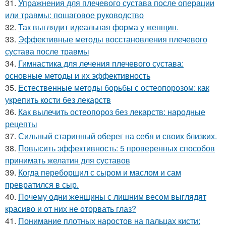
31.
Упражнения для плечевого сустава после операции
или травмы: пошаговое руководство
32.
Так выглядит идеальная форма у женщин.
33.
Эффективные методы восстановления плечевого
сустава после травмы
34.
Гимнастика для лечения плечевого сустава:
основные методы и их эффективность
35.
Естественные методы борьбы с остеопорозом: как
укрепить кости без лекарств
36.
Как вылечить остеопороз без лекарств: народные
рецепты
37.
Сильный старинный оберег на себя и своих близких.
38.
Повысить эффективность: 5 проверенных способов
принимать желатин для суставов
39.
Когда переборщил с сыром и маслом и сам
превратился в сыр.
40.
Почему одни женщины с лишним весом выглядят
красиво и от них не оторвать глаз?
41.
Понимание плотных наростов на пальцах кисти: