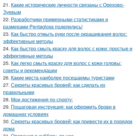
21.
Какие исторические личности связаны с Орехово-
Зуевым
22.
Разработчики примерными статистиками и
размерами Pentagloss поделились!
23.
Как быстро отмыть руки после окрашивания волос:
эффективные методы
24.
Как быстро смыть краску для волос с кожи: простые и
эффективные методы
25.
Как легко смыть краску для волос с кожи головы:
советы и рекомендации
26.
Какие места наиболее посещаемы туристами
27.
Секреты красивых бровей: как сделать их
правильными
28.
Мои достижения по спорту:
29.
Пошаговая инструкция: как оформить брови в
домашних условиях
30.
Секреты красивых бровей: как привести их в порядок
дома
31.
Операция в субботу, до нее.