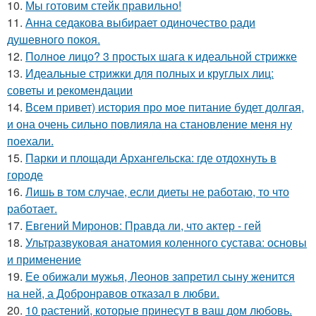
10.
Мы готовим стейк правильно!
11.
Анна седакова выбирает одиночество ради
душевного покоя.
12.
Полное лицо? 3 простых шага к идеальной стрижке
13.
Идеальные стрижки для полных и круглых лиц:
советы и рекомендации
14.
Всем привет) история про мое питание будет долгая,
и она очень сильно повлияла на становление меня ну
поехали.
15.
Парки и площади Архангельска: где отдохнуть в
городе
16.
Лишь в том случае, если диеты не работаю, то что
работает.
17.
Евгений Миронов: Правда ли, что актер - гей
18.
Ультразвуковая анатомия коленного сустава: основы
и применение
19.
Ее обижали мужья, Леонов запретил сыну женится
на ней, а Добронравов отказал в любви.
20.
10 растений, которые принесут в ваш дом любовь.