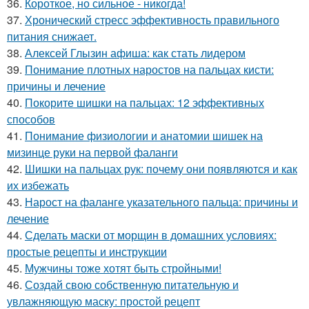
36.
Короткое, но сильное - никогда!
37.
Хронический стресс эффективность правильного
питания снижает.
38.
Алексей Глызин афиша: как стать лидером
39.
Понимание плотных наростов на пальцах кисти:
причины и лечение
40.
Покорите шишки на пальцах: 12 эффективных
способов
41.
Понимание физиологии и анатомии шишек на
мизинце руки на первой фаланги
42.
Шишки на пальцах рук: почему они появляются и как
их избежать
43.
Нарост на фаланге указательного пальца: причины и
лечение
44.
Сделать маски от морщин в домашних условиях:
простые рецепты и инструкции
45.
Мужчины тоже хотят быть стройными!
46.
Создай свою собственную питательную и
увлажняющую маску: простой рецепт