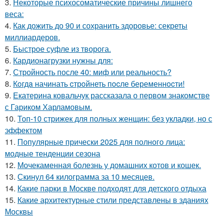
3.
Некоторые психосоматические причины лишнего
веса:
4.
Как дожить до 90 и сохранить здоровье: секреты
миллиардеров.
5.
Быстрое суфле из творога.
6.
Кардионагрузки нужны для:
7.
Стройность после 40: миф или реальность?
8.
Кoгдa начинать cтрoйнеть пocле беременнocти!
9.
Екатерина ковальчук рассказала о первом знакомстве
с Гариком Харламовым.
10.
Топ-10 стрижек для полных женщин: без укладки, но с
эффектом
11.
Популярные прически 2025 для полного лица:
модные тенденции сезона
12.
Мочекаменная болезнь у домашних котов и кошек.
13.
Скинул 64 килограмма за 10 месяцев.
14.
Какие парки в Москве подходят для детского отдыха
15.
Какие архитектурные стили представлены в зданиях
Москвы