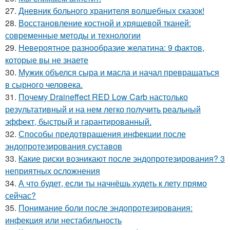
27.
Дневник больного хранителя волшебных сказок!
28.
Восстановление костной и хрящевой тканей:
современные методы и технологии
29.
Невероятное разнообразие желатина: 9 фактов,
которые вы не знаете
30.
Мужик объелся сыра и масла и начал превращаться
в сырного человека.
31.
Почему Draineffect RED Low Carb настолько
результативный и на нем легко получить реальный
эффект, быстрый и гарантированный.
32.
Способы предотвращения инфекции после
эндопротезирования суставов
33.
Какие риски возникают после эндопротезирования? 3
неприятных осложнения
34.
А что будет, если ты начнёшь худеть к лету прямо
сейчас?
35.
Понимание боли после эндопротезирования:
инфекция или нестабильность