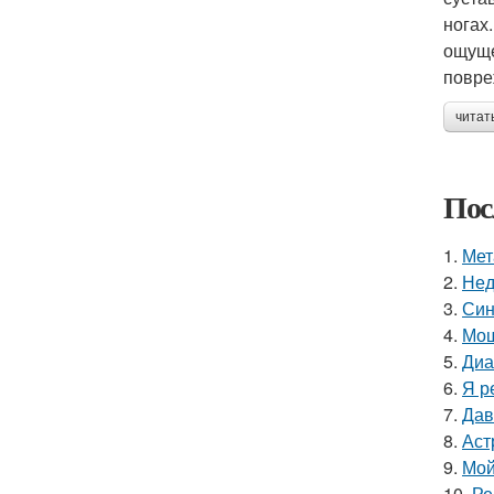
ногах
ощуще
повре
читат
Пос
1.
Мет
2.
Нед
3.
Син
4.
Мощ
5.
Диа
6.
Я р
7.
Дав
8.
Аст
9.
Мой
10.
Ре