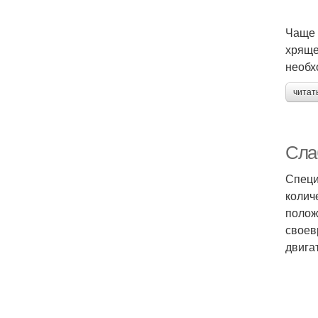
Чаще 
хряще
необх
читат
Сла
Специ
колич
полож
своев
двига