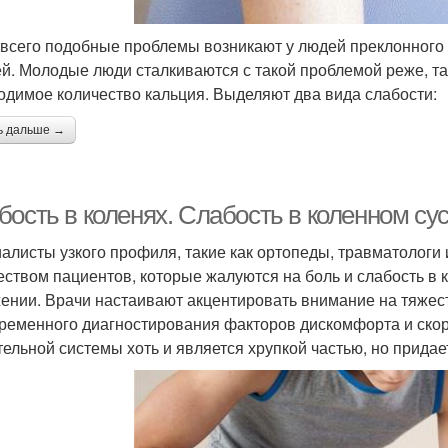
всего подобные проблемы возникают у людей преклонного 
й. Молодые люди сталкиваются с такой проблемой реже, так
одимое количество кальция. Выделяют два вида слабости:
ь дальше →
бость в коленях. Слабость в коленном су
алисты узкого профиля, такие как ортопеды, травматологи
еством пациентов, которые жалуются на боль и слабость в 
ении. Врачи настаивают акцентировать внимание на тяжест
ременного диагностирования факторов дискомфорта и скор
тельной системы хоть и является хрупкой частью, но прида