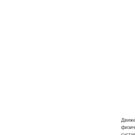
Движе
физич
суста