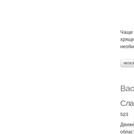
Чаще 
хряще
необх
читат
Вас
Слаб
523
Движе
облас