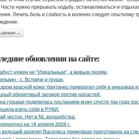
. Часто нужно прерывать ходьбу, останавливаться и отдыха
ния. Лечить боль и слабость в коленях следует опытному т
ждение.
ь дальше →
ледние обновления на сайте:
абуст нужен не "Идеальным", а живым людям.
елькин - с. Встречи и груши.
дром красной кожи: британец превратил себя в инвалида и
ный обереговый заговор против напастей.
на гурцкая поделилась посланием мужу спустя три года пос
ешила взять себя в РУКИ.
ай честно. Нет в NL волшебства.
ропрогноз на 18 апреля 2026 г.
 ведущий архетип Василиса премудрая приготовила на сл
цепты диетадюкан. Тарталетки без допов по дюкану.