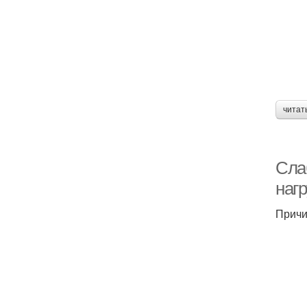
читат
Слаб
нагр
Причи