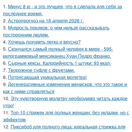
1.
Минус 8 кг - и это лучшее, что я сделала для себя за
последнее время.
2.
Астропрогноз на 18 апреля 2026 г.
3.
Мудрость предков: о чем нельзя рассказывать
посторонним людям.
4.
Хочешь похудеть легко и вкусно?
5.
Скончался самый полный человек в мире - 595-
килограммовый мексиканец Хуан Педро франко.
6.
Сырные кексы. Калорийность 1 штуки: 93 ккал.
7.
Творожное суфле с фруктами.
8.
Потрясающая уникальная молитва!
9.
Дегенеративные изменения менисков: что это такое и
как с ними справляться
10.
Эту чудотворную молитву необходимо читать каждое
утро!
11.
Топ-10 стрижек для полных женщин: без укладки, но с
эффектом
12.
Пиксибоб для полного лица: идеальная стрижка для