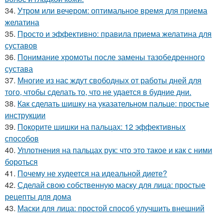
34.
Утром или вечером: оптимальное время для приема
желатина
35.
Просто и эффективно: правила приема желатина для
суставов
36.
Понимание хромоты после замены тазобедренного
сустава
37.
Многие из нас ждут свободных от работы дней для
того, чтобы сделать то, что не удается в будние дни.
38.
Как сделать шишку на указательном пальце: простые
инструкции
39.
Покорите шишки на пальцах: 12 эффективных
способов
40.
Уплотнения на пальцах рук: что это такое и как с ними
бороться
41.
Почему не худеется на идеальной диете?
42.
Сделай свою собственную маску для лица: простые
рецепты для дома
43.
Маски для лица: простой способ улучшить внешний