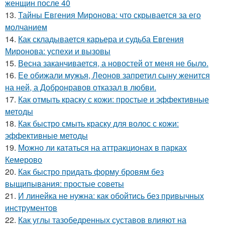
женщин после 40
13.
Тайны Евгения Миронова: что скрывается за его
молчанием
14.
Как складывается карьера и судьба Евгения
Миронова: успехи и вызовы
15.
Весна заканчивается, а новостей от меня не было.
16.
Ее обижали мужья, Леонов запретил сыну женится
на ней, а Добронравов отказал в любви.
17.
Как отмыть краску с кожи: простые и эффективные
методы
18.
Как быстро смыть краску для волос с кожи:
эффективные методы
19.
Можно ли кататься на аттракционах в парках
Кемерово
20.
Как быстро придать форму бровям без
выщипывания: простые советы
21.
И линейка не нужна: как обойтись без привычных
инструментов
22.
Как углы тазобедренных суставов влияют на