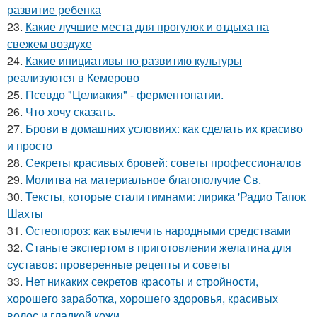
развитие ребенка
23.
Какие лучшие места для прогулок и отдыха на
свежем воздухе
24.
Какие инициативы по развитию культуры
реализуются в Кемерово
25.
Псевдо "Целиакия" - ферментопатии.
26.
Что хочу сказать.
27.
Брови в домашних условиях: как сделать их красиво
и просто
28.
Секреты красивых бровей: советы профессионалов
29.
Молитва на материальное благополучие Св.
30.
Тексты, которые стали гимнами: лирика 'Радио Тапок
Шахты
31.
Остеопороз: как вылечить народными средствами
32.
Станьте экспертом в приготовлении желатина для
суставов: проверенные рецепты и советы
33.
Нет никаких секретов красоты и стройности,
хорошего заработка, хорошего здоровья, красивых
волос и гладкой кожи.