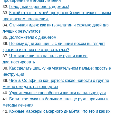
проверенные методы лечения
32.
Голодный череповец, держись!
33.
Какой отзыв от моей прекрасной клиенточки в самом
прекрасном положении.
34.
Отличная идея: как пить желатин и сколько дней для
лучших результатов
35.
Долгожители с диабетом.
36.
Почему одни женщины с лишним весом выглядят
красиво и от них не оторвать глаз?
37.
Что такое шишка на пальце руки и как ее
диагностировать
38.
Как сделать шишку на указательном пальце: простые
инструкции
39.
Чиж & Co афиша концертов: какие новости о группе
можно ожидать на концертах
40.
Удивительные способности шишки на пальце руки
41.
Болит косточка на большом пальце руки: причины и
методы лечения
42.
Кожные маркеры сахарного диабета: что это и как их