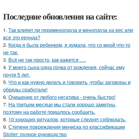
Последние обновления на сайте:
1.
Так влияет ли перименопауза и менопауза на вес или
все это ерунда?
2.
Когда я была ребенком, я думала, что со мной что-то
не так.
3.
Всё не так просто, как кажется ….
4.
У моего сына одна почка от рождения, сейчас ему
почти 5 лет.
5.
Что и как нужно делать и говорить, чтобы заговоры и
обряды сработали!
6.
Очищение от любого негатива - очень быстро!
7.
На третьем месяце мы стали хорошо заметны,
поэтому на работе пришлось сообщить.
8.
10 хороших ритуалов, которые следует соблюдать.
9.
Степени повреждения мениска по классификации
Stoller: полное руководство