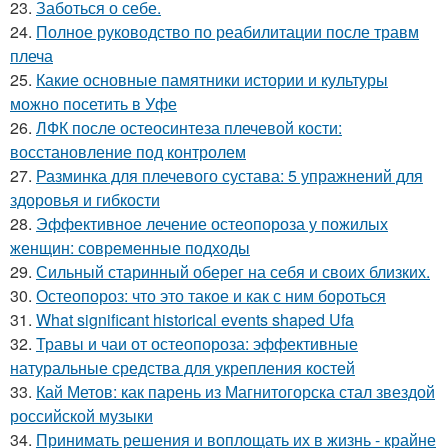
23.
Заботься о себе.
24.
Полное руководство по реабилитации после травм
плеча
25.
Какие основные памятники истории и культуры
можно посетить в Уфе
26.
ЛФК после остеосинтеза плечевой кости:
восстановление под контролем
27.
Разминка для плечевого сустава: 5 упражнений для
здоровья и гибкости
28.
Эффективное лечение остеопороза у пожилых
женщин: современные подходы
29.
Сильный старинный оберег на себя и своих близких.
30.
Остеопороз: что это такое и как с ним бороться
31.
What significant historical events shaped Ufa
32.
Травы и чаи от остеопороза: эффективные
натуральные средства для укрепления костей
33.
Кай Метов: как парень из Магнитогорска стал звездой
российской музыки
34.
Принимать решения и воплощать их в жизнь - крайне