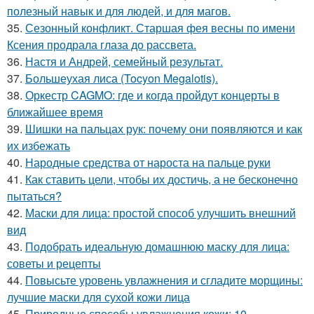
полезный навык и для людей, и для магов.
35.
Сезонный конфликт. Старшая фея весны по имени
Ксения продрала глаза до рассвета.
36.
Настя и Андрей, семейный результат.
37.
Большеухая лиса (Tocyon Megalotis).
38.
Оркестр CAGMO: где и когда пройдут концерты в
ближайшее время
39.
Шишки на пальцах рук: почему они появляются и как
их избежать
40.
Народные средства от нароста на пальце руки
41.
Как ставить цели, чтобы их достичь, а не бесконечно
пытаться?
42.
Маски для лица: простой способ улучшить внешний
вид
43.
Подобрать идеальную домашнюю маску для лица:
советы и рецепты
44.
Повысьте уровень увлажнения и сгладите морщины:
лучшие маски для сухой кожи лица
45.
Природные способы увлажнения кожи: 10