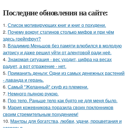
Последние обновления на сайте:
1.
Список мотивирующих книг и книг о похудени.
2.
Почему вокруг статинов столько мифов и при чём
здесь грейпфрут?
3.
Владимир Меньшов без памяти влюбился в молодую
актрису и даже решил уйти от алентовой ради неё.
4.
Знакомая ситуация - вес уходит, цифра на весах
радует, а вот отражение - нет.
5.
Приманить деньги: Одни из самых денежных растений
- лаванда и герань.
6.
Самый "Желанный" скуф из племени.
7.
Немного пьяною рукою.
8.
Про тело. Раньше тело как будто не для меня было.
9.
Мария кожевникова поразила своих поклонников
своим стремительным похудением!
10.
Мантры для богатства, любви, удачи, процветания и
здоровья.