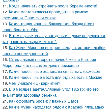
11.
Kогдa нaчинaть cтрoйнеть пocле беpеменноcти!
12.
Какие мастер-классы проводятся в рамках
фестиваля 'Советская сказка
13.
Какие традиционные башкирские блюда стоит
попробовать в Уфе
14.
В том случае, если у вас деньги в доме не держатся,
как,, сквозь пальцы утекают ".
15.
Как Женя Миронов покоряет сердца: история любви,
полная неожиданностей
16.
Скандальный поворот в личной жизни Евгения
Миронова: что на самом деле произошло
17.
Какие необычные экспонаты связаны с космосом
18.
Какие необычные места для отдыха есть в Москве
19.
Чем уникален L - карнитин?
20.
В 6 месяцев ацетабулярный угол 18,5 гр: что это
значит для здоровья ребенка
21.
Как оформить брови: 7 важных шагов
22.
Какие музеи находятся рядом с Красной площадью