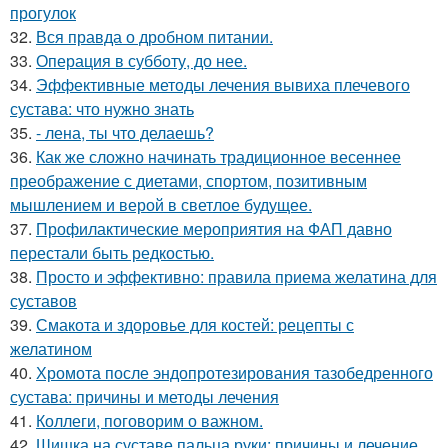
прогулок
32.
Вся правда о дробном питании.
33.
Операция в субботу, до нее.
34.
Эффективные методы лечения вывиха плечевого
сустава: что нужно знать
35.
- лена, ты что делаешь?
36.
Как же сложно начинать традиционное весеннее
преображение с диетами, спортом, позитивным
мышлением и верой в светлое будущее.
37.
Профилактические мероприятия на ФАП давно
перестали быть редкостью.
38.
Просто и эффективно: правила приема желатина для
суставов
39.
Смакота и здоровье для костей: рецепты с
желатином
40.
Хромота после эндопротезирования тазобедренного
сустава: причины и методы лечения
41.
Коллеги, поговорим о важном.
42.
Шишка на суставе пальца руки: причины и лечение