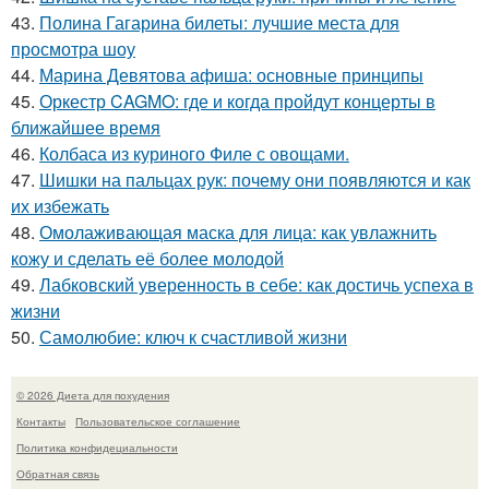
43.
Полина Гагарина билеты: лучшие места для
просмотра шоу
44.
Марина Девятова афиша: основные принципы
45.
Оркестр CAGMO: где и когда пройдут концерты в
ближайшее время
46.
Колбаса из куриного Филе с овощами.
47.
Шишки на пальцах рук: почему они появляются и как
их избежать
48.
Омолаживающая маска для лица: как увлажнить
кожу и сделать её более молодой
49.
Лабковский уверенность в себе: как достичь успеха в
жизни
50.
Самолюбие: ключ к счастливой жизни
© 2026 Диета для похудения
Контакты
Пользовательское соглашение
Политика конфидециальности
Обратная связь