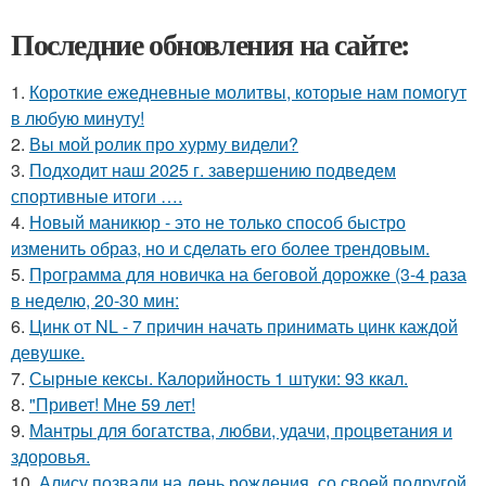
Последние обновления на сайте:
1.
Короткие ежедневные молитвы, которые нам помогут
в любую минуту!
2.
Вы мой ролик про хурму видели?
3.
Подходит наш 2025 г. завершению подведем
спортивные итоги ….
4.
Новый маникюр - это не только способ быстро
изменить образ, но и сделать его более трендовым.
5.
Программа для новичка на беговой дорожке (3-4 раза
в неделю, 20-30 мин:
6.
Цинк от NL - 7 причин начать принимать цинк каждой
девушке.
7.
Сырные кексы. Калорийность 1 штуки: 93 ккал.
8.
"Привет! Мне 59 лет!
9.
Мантры для богатства, любви, удачи, процветания и
здоровья.
10.
Алису позвали на день рождения, со своей подругой