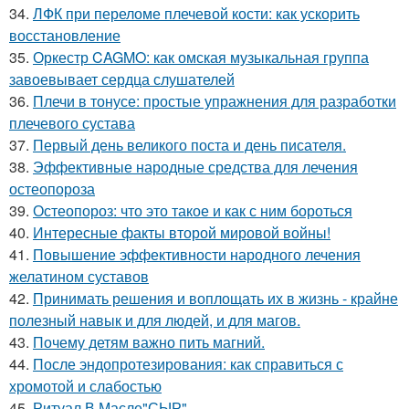
34.
ЛФК при переломе плечевой кости: как ускорить
восстановление
35.
Оркестр CAGMO: как омская музыкальная группа
завоевывает сердца слушателей
36.
Плечи в тонусе: простые упражнения для разработки
плечевого сустава
37.
Первый день великого поста и день писателя.
38.
Эффективные народные средства для лечения
остеопороза
39.
Остеопороз: что это такое и как с ним бороться
40.
Интересные факты второй мировой войны!
41.
Повышение эффективности народного лечения
желатином суставов
42.
Принимать решения и воплощать их в жизнь - крайне
полезный навык и для людей, и для магов.
43.
Почему детям важно пить магний.
44.
После эндопротезирования: как справиться с
хромотой и слабостью
45.
Ритуал В Масле"СЫР".