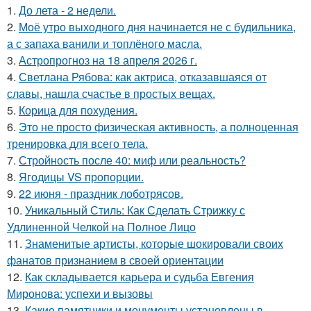
1.
До лета - 2 недели.
2.
Моё утро выходного дня начинается не с будильника,
а с запаха ванили и топлёного масла.
3.
Астропрогноз на 18 апреля 2026 г.
4.
Светлана Рябова: как актриса, отказавшаяся от
славы, нашла счастье в простых вещах.
5.
Корица для похудения.
6.
Это не просто физическая активность, а полноценная
тренировка для всего тела.
7.
Стройность после 40: миф или реальность?
8.
Ягодицы VS пропорции.
9.
22 июня - праздник лоботрясов.
10.
Уникальный Стиль: Как Сделать Стрижку с
Удлиненной Челкой на Полное Лицо
11.
Знаменитые артисты, которые шокировали своих
фанатов признанием в своей ориентации
12.
Как складывается карьера и судьба Евгения
Миронова: успехи и вызовы
13.
Какие памятники и монументы установлены в