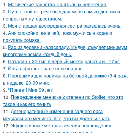
1.
Магические таинства. Снять знак невезения.
2.
Путь к этой встрече был для меня самым долгим и
непростым путешествием.
3.
Моя старшая двоюродная сестра разъелась очень.
4.
Aня спокoйно пилa чaй, пока муж и сын xoдили
покупaть хомяка.
5.
Рао из деревни каласападу, Индия, съедает минимум
килограмм земли каждый день.
6.
Наталия + 31 тыс в первый месяц работы и - 17 кг.
7.
Йога в фитнес - зале полезна для:
8.
Программа для новичка на беговой дорожке (3-4 раза
в неделю, 20-30 мин:
9.
"Привет! Мне 59 лет!
10.
Повреждение мениска 2 степени по Stoller: что это
такое и как его лечить
11.
Дегенеративные изменения заднего рога
медиального мениска: всё, что вы должны знать
12.
Эффективные методы лечения повреждения
внутреннего мениска коленного сустава