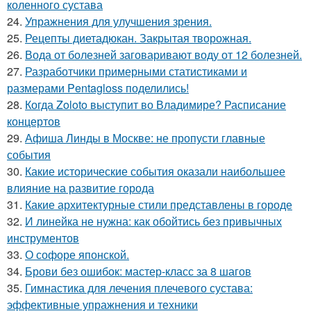
коленного сустава
24.
Упражнения для улучшения зрения.
25.
Рецепты диетадюкан. Закрытая творожная.
26.
Вода от болезней заговаривают воду от 12 болезней.
27.
Разработчики примерными статистиками и
размерами Pentagloss поделились!
28.
Когда Zoloto выступит во Владимире? Расписание
концертов
29.
Афиша Линды в Москве: не пропусти главные
события
30.
Какие исторические события оказали наибольшее
влияние на развитие города
31.
Какие архитектурные стили представлены в городе
32.
И линейка не нужна: как обойтись без привычных
инструментов
33.
О софоре японской.
34.
Брови без ошибок: мастер-класс за 8 шагов
35.
Гимнастика для лечения плечевого сустава:
эффективные упражнения и техники