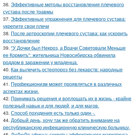
36.
Эффективные методы восстановления плечевого
сустава после травмы
37.
Эффективные упражнения для плечевого сустава:
укрепите свои плечи
38.
После артроскопии плечевого сустава: как ускорить
восстановление
39.
"У Дочки был Некроз, а Врачи Советовали Меньше
ее Кормить": жительница Новосибирска обвинила
роддом в заражении у младенца.
40.
Как вылечить остеопороз без лекарств: народные
рецепты
41.
Перфекционизм может проявляться в различных
аспектах жизни.
42.
Принимать решения и воплощать их в жизнь - крайне
полезный навык и для людей, и для магов.
43.
Способ похудения есть только один -.
44.
Добрый день, хочу так же обратить внимание на
республиканскую инфекционную клиническую больницу.
45.
ДиДюЛя афиша: секреты эффективного маркетинга