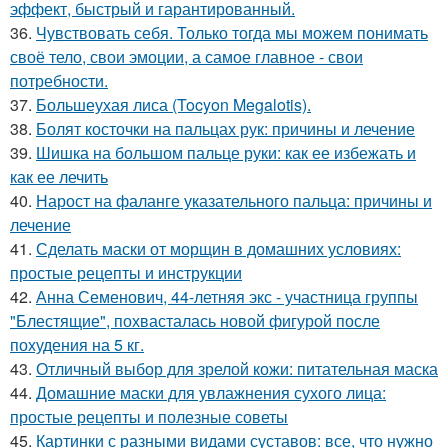
эффект, быстрый и гарантированный.
36.
Чувствовать себя. Только тогда мы можем понимать
своё тело, свои эмоции, а самое главное - свои
потребности.
37.
Большеухая лиса (Tocyon Megalotis).
38.
Болят косточки на пальцах рук: причины и лечение
39.
Шишка на большом пальце руки: как ее избежать и
как ее лечить
40.
Нарост на фаланге указательного пальца: причины и
лечение
41.
Сделать маски от морщин в домашних условиях:
простые рецепты и инструкции
42.
Анна Семенович, 44-летняя экс - участница группы
"Блестящие", похвасталась новой фигурой после
похудения на 5 кг.
43.
Отличный выбор для зрелой кожи: питательная маска
44.
Домашние маски для увлажнения сухого лица:
простые рецепты и полезные советы
45.
Картинки с разными видами суставов: все, что нужно