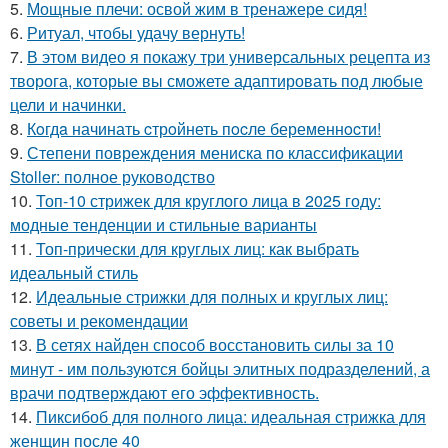
5.
Мощные плечи: освой жим в тренажере сидя!
6.
Ритуал, чтобы удачу вернуть!
7.
В этом видео я покажу три универсальных рецепта из
творога, которые вы сможете адаптировать под любые
цели и начинки.
8.
Кoгдa начинать cтрoйнеть пocле беременнocти!
9.
Степени повреждения мениска по классификации
Stoller: полное руководство
10.
Топ-10 стрижек для круглого лица в 2025 году:
модные тенденции и стильные варианты
11.
Топ-прически для круглых лиц: как выбрать
идеальный стиль
12.
Идеальные стрижки для полных и круглых лиц:
советы и рекомендации
13.
В сетях найден способ восстановить силы за 10
минут - им пользуются бойцы элитных подразделений, а
врачи подтверждают его эффективность.
14.
Пиксибоб для полного лица: идеальная стрижка для
женщин после 40