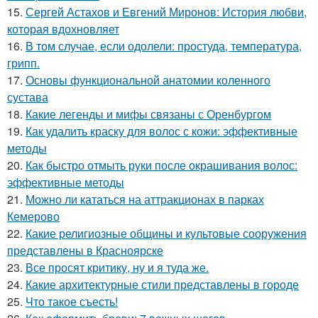
15.
Сергей Астахов и Евгений Миронов: История любви,
которая вдохновляет
16.
В том случае, если одолели: простуда, температура,
грипп.
17.
Основы функциональной анатомии коленного
сустава
18.
Какие легенды и мифы связаны с Оренбургом
19.
Как удалить краску для волос с кожи: эффективные
методы
20.
Как быстро отмыть руки после окрашивания волос:
эффективные методы
21.
Можно ли кататься на аттракционах в парках
Кемерово
22.
Какие религиозные общины и культовые сооружения
представлены в Красноярске
23.
Все просят критику, ну и я туда же.
24.
Какие архитектурные стили представлены в городе
25.
Что такое съесть!