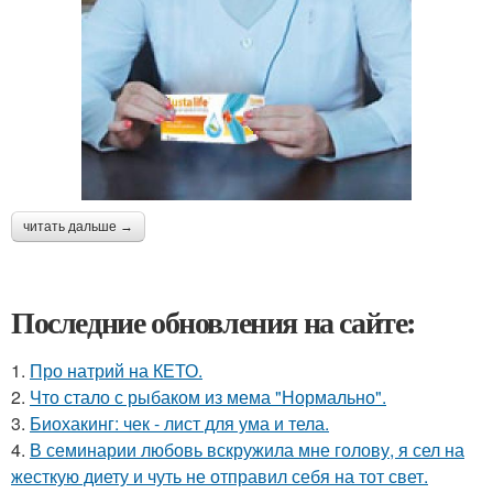
читать дальше →
Последние обновления на сайте:
1.
Про натрий на КЕТО.
2.
Что стало с рыбаком из мема "Нормально".
3.
Биохакинг: чек - лист для ума и тела.
4.
В семинарии любовь вскружила мне голову, я сел на
жесткую диету и чуть не отправил себя на тот свет.