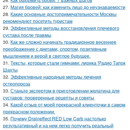
26.
Как оформить брови: 7 важных шагов
27.
Магия бровей: как изменить лицо до неузнаваемости
28.
Какие основные достопримечательности Москвы
рекомендуют посетить туристам
29.
Эффективные методы восстановления плечевого
сустава после травмы
30.
Как же сложно начинать традиционное весеннее
преображение с диетами, спортом, позитивным
мышлением и верой в светлое будущее.
31.
Тексты, которые стали гимнами: лирика 'Радио Тапок
Шахты
32.
Эффективные народные методы лечения
остеопороза
33.
Станьте экспертом в приготовлении желатина для
суставов: проверенные рецепты и советы
34.
Какой отзыв от моей прекрасной клиенточки в самом
прекрасном положении.
35.
Почему Draineffect RED Low Carb настолько
результативный и на нем легко получить реальный