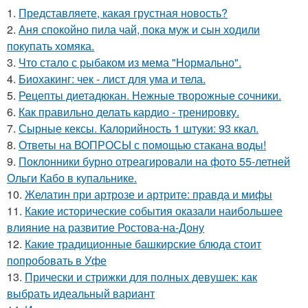
1.
Представляете, какая грустная новость?
2.
Аня спокойно пила чай, пока муж и сын ходили
покупать хомяка.
3.
Что стало с рыбаком из мема "Нормально".
4.
Биохакинг: чек - лист для ума и тела.
5.
Рецепты диетадюкан. Нежные творожные сочники.
6.
Как правильно делать кардио - тренировку.
7.
Сырные кексы. Калорийность 1 штуки: 93 ккал.
8.
Ответы на ВОПРОСЫ с помощью стакана воды!
9.
Поклонники бурно отреагировали на фото 55-летней
Ольги Кабо в купальнике.
10.
Желатин при артрозе и артрите: правда и мифы
11.
Какие исторические события оказали наибольшее
влияние на развитие Ростова-на-Дону
12.
Какие традиционные башкирские блюда стоит
попробовать в Уфе
13.
Прически и стрижки для полных девушек: как
выбрать идеальный вариант