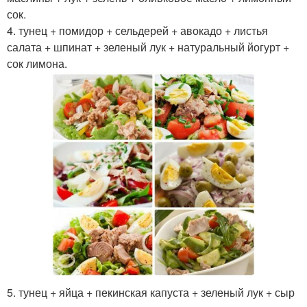
сок.
4. тунец + помидор + сельдерей + авокадо + листья
салата + шпинат + зеленый лук + натуральный йогурт +
сок лимона.
5. тунец + яйца + пекинская капуста + зеленый лук + сыр