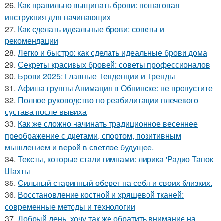
26.
Как правильно выщипать брови: пошаговая
инструкция для начинающих
27.
Как сделать идеальные брови: советы и
рекомендации
28.
Легко и быстро: как сделать идеальные брови дома
29.
Секреты красивых бровей: советы профессионалов
30.
Брови 2025: Главные Тенденции и Тренды
31.
Афиша группы Анимация в Обнинске: не пропустите
32.
Полное руководство по реабилитации плечевого
сустава после вывиха
33.
Как же сложно начинать традиционное весеннее
преображение с диетами, спортом, позитивным
мышлением и верой в светлое будущее.
34.
Тексты, которые стали гимнами: лирика 'Радио Тапок
Шахты
35.
Сильный старинный оберег на себя и своих близких.
36.
Восстановление костной и хрящевой тканей:
современные методы и технологии
37.
Добрый день, хочу так же обратить внимание на