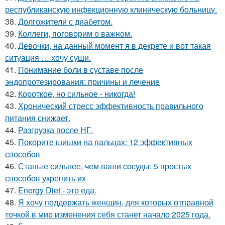
республиканскую инфекционную клиническую больницу.
38.
Долгожители с диабетом.
39.
Коллеги, поговорим о важном.
40.
Девочки, на данный момент я в декрете и вот такая
ситуация … хочу суши.
41.
Понимание боли в суставе после
эндопротезирования: причины и лечение
42.
Короткое, но сильное - никогда!
43.
Хронический стресс эффективность правильного
питания снижает.
44.
Разгрузка после НГ.
45.
Покорите шишки на пальцах: 12 эффективных
способов
46.
Станьте сильнее, чем ваши сосуды: 5 простых
способов укрепить их
47.
Energy Diet - это еда.
48.
Я хочу поддержать женщин, для которых отправной
точкой в мир изменения себя станет начало 2025 года.