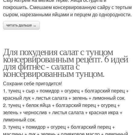
покрошить. Смешаем консервированную сайру с тертым
сыром, нарезанными яйцами и перцем до однородности.
читать дальше →
Для похудения салат с тунцом
консервированным рецепт. 6 идей
для фитнес - салата с
консервированным тунцом.
Сохрани себе пригодится!
1. тунец + сыр + помидор + огурец + болгарский перец +
красный лук + листья салата + зелень + лимонный сок.
2. тунец + белок яйца + болгарский перец + огурец +
зелень + чернослив + листья салата + красная икра +
лимонный сок.
3. тунец + помидор + огурец + болгарский перец +
маслины + лук + зелень + оливковое масло + лимонный