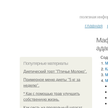
полезная инфор
главная
Маф
ада
Сод
М
Популярные материалы
К
Диетический торт "Птичье Молоко".
М
Примерное меню диеты "5 кг за
М
неделю".
* Как с помощью трав улучшить
собственную жизнь.
Как сесть на продольный шпагат.