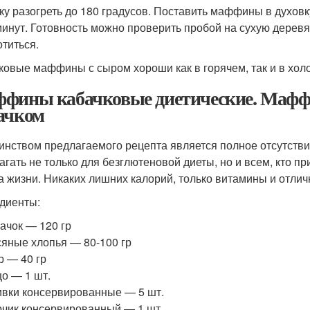
ку разогреть до 180 градусов. Поставить маффины в духовк
минут. Готовность можно проверить пробой на сухую дере
отиться.
ковые маффины с сыром хороши как в горячем, так и в хол
фины кабачковые диетические. Маффи
ачком
инством предлагаемого рецепта является полное отсутстви
агать не только для безглютеновой диеты, но и всем, кто п
а жизни. Никаких лишних калорий, только витамины и отлич
диенты:
ачок — 120 гр
яные хлопья — 80-100 гр
 — 40 гр
о — 1 шт.
вки консервированные — 5 шт.
чик консервированный — 1 шт.