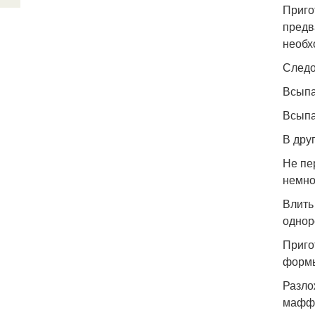
Приго
предв
необх
Следо
Всыпа
Всыпа
В дру
Не пе
немно
Влить
однор
Приго
формы
Разло
маффи