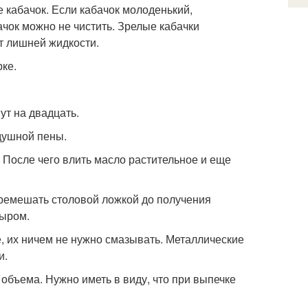
е кабачок. Если кабачок молоденький,
чок можно не чистить. Зрелые кабачки
т лишней жидкости.
рке.
ут на двадцать.
здушной пены.
. После чего влить масло растительное и еще
еремешать столовой ложкой до получения
сыром.
 их ничем не нужно смазывать. Металлические
и.
объема. Нужно иметь в виду, что при выпечке