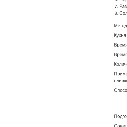
Раз
Сол
Метод
Кухня
Время
Время
Колич
Приме
оливк
Спосо
Подго
Совет