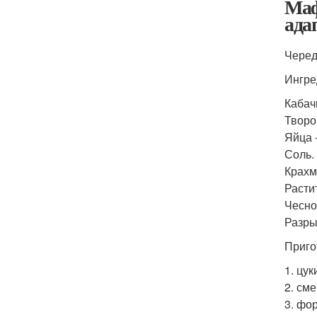
Маф
ада
Черед
Ингре
Кабачк
Творо
Яйца -
Соль.
Крахма
Расти
Чеснок
Разры
Приго
1. цук
2. см
3. фо