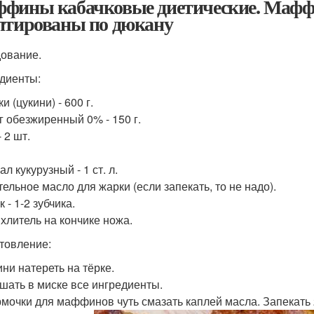
фины кабачковые диетические. Маффи
птированы по дюкану
ование.
диенты:
и (цукини) - 600 г.
г обезжиренный 0% - 150 г.
 2 шт.
л кукурузный - 1 ст. л.
тельное масло для жарки (если запекать, то не надо).
 - 1-2 зубчика.
хлитель на кончике ножа.
товление:
ини натереть на тёрке.
ешать в миске все ингредиенты.
рмочки для маффинов чуть смазать каплей масла. Запекать 