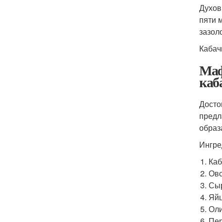
Духов
пяти 
зазол
Кабач
Маф
каб
Досто
предл
образ
Ингре
Каб
Овс
Сыр
Яйц
Оли
Пер