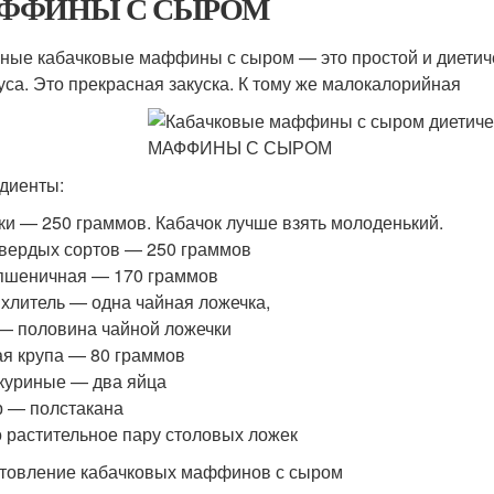
ФФИНЫ С СЫРОМ
ные кабачковые маффины с сыром — это простой и диетичес
уса. Это прекрасная закуска. К тому же малокалорийная
диенты:
ки — 250 граммов. Кабачок лучше взять молоденький.
вердых сортов — 250 граммов
пшеничная — 170 граммов
хлитель — одна чайная ложечка,
— половина чайной ложечки
я крупа — 80 граммов
куриные — два яйца
 — полстакана
 растительное пару столовых ложек
товление кабачковых маффинов с сыром