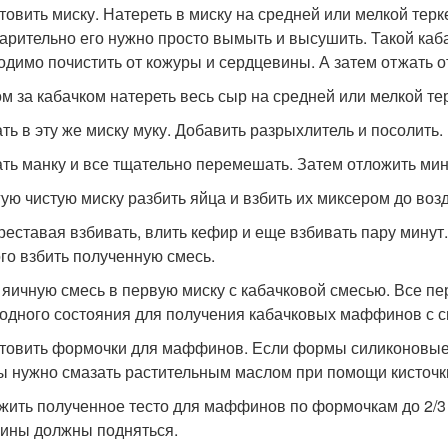
товить миску. Натереть в миску на средней или мелкой терк
арительно его нужно просто вымыть и высушить. Такой каба
одимо почистить от кожуры и сердцевины. А затем отжать о
м за кабачком натереть весь сыр на средней или мелкой те
ть в эту же миску муку. Добавить разрыхлитель и посолить.
ть манку и все тщательно перемешать. Затем отложить мин
гую чистую миску разбить яйца и взбить их миксером до во
реставая взбивать, влить кефир и еще взбивать пару минут
го взбить полученную смесь.
 яичную смесь в первую миску с кабачковой смесью. Все п
одного состояния для получения кабачковых маффинов с 
товить формочки для маффинов. Если формы силиконовые,
 нужно смазать растительным маслом при помощи кисточк
жить полученное тесто для маффинов по формочкам до 2/3 
ны должны подняться.