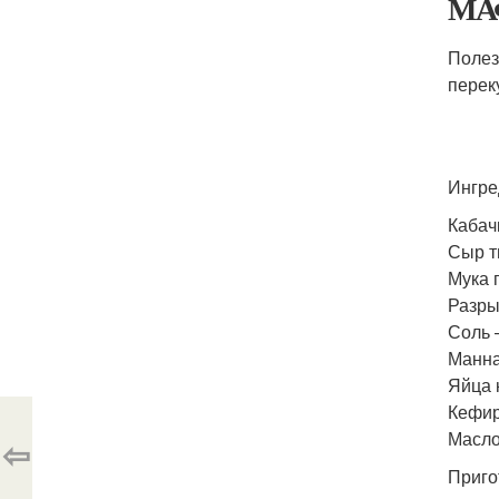
МА
Полез
перек
Ингре
Кабач
Сыр т
Мука 
Разры
Соль 
Манна
Яйца 
Кефир
Масло
⇦
Приго