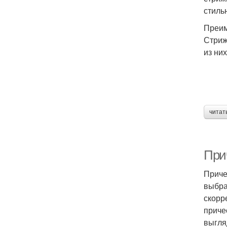
стиль
Преим
Стриж
из них
читат
При
Приче
выбра
скорр
приче
выгля