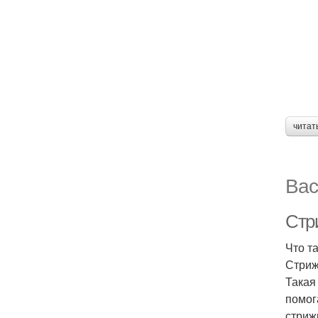
читат
Вас
Стри
Что т
Стриж
Такая
помог
стриж