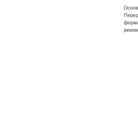
Основ
Перед
форма
реком