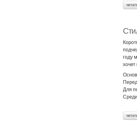
читат
Сти
Корот
подче
году 
хочет
Основ
Перед
Для п
Среди
читат