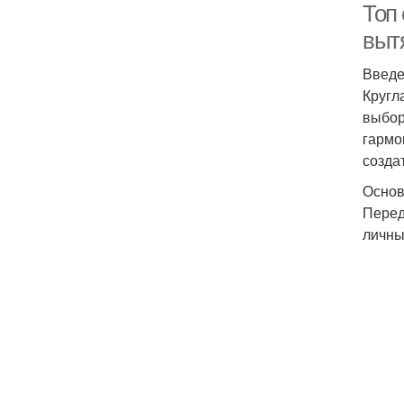
Топ
выт
Введ
Кругл
выбор
гармо
созда
Основ
Перед
личны