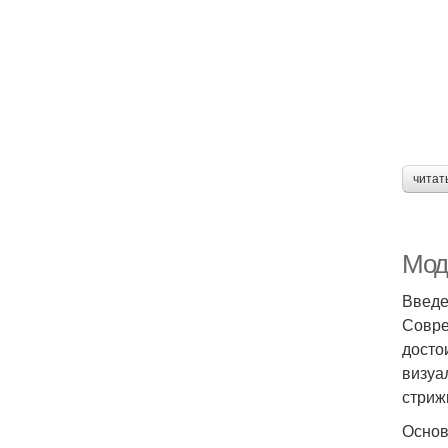
читат
Мод
Введ
Совре
досто
визуа
стриж
Основ