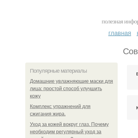
полезная инфор
главная
Сов
Популярные материалы
Домашние увлажняющие маски для
лица: простой способ улучшить
кожу
Комплекс упражнений для
сжигания жира.
Уход за кожей вокруг глаз. Почему
необходим регулярный уход за