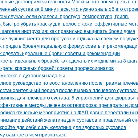
авные достопримечательности Москвы: что посмотреть в ст
ленный сустав за 8 минут: все, что нужно знать об его стро
том случае, если одолели: простуда, температура, грипп.
к быстро убрать краску для волос с кожи: эффективные ме
шаговая инструкция: как правильно выщипать брови дома
кие лучшие места для прогулок и отдыха на свежем воздухе
к придать бровям идеальную форму: советы и рекомендаци
к сделать идеальные брови: советы и рекомендации
креты идеальных бровей: как сделать их модными за 3 шаг
креты красивых бровей: советы профессионалов
множко о духовном надо бы.
лное руководство по восстановлению после травмы плечев
сстановительный период после вывиха плечевого сустава: 
зминка для плечевого сустава: 5 упражнений для здоровья 
фективные методы лечения остеопороза: препараты и до
офилактические мероприятия на ФАП давно перестали быт
нимание действий желатина для суставов и правильный сп
кройте для себя силу желатина для здоровых суставов
чу вам кое в чем признаться.