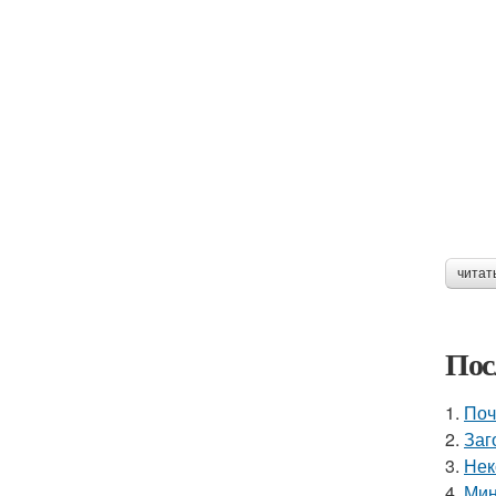
читат
Пос
1.
Поч
2.
Заг
3.
Нек
4.
Мин