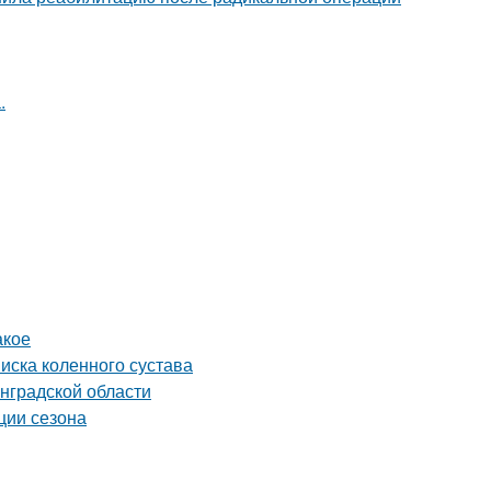
.
акое
ска коленного сустава
нградской области
ции сезона