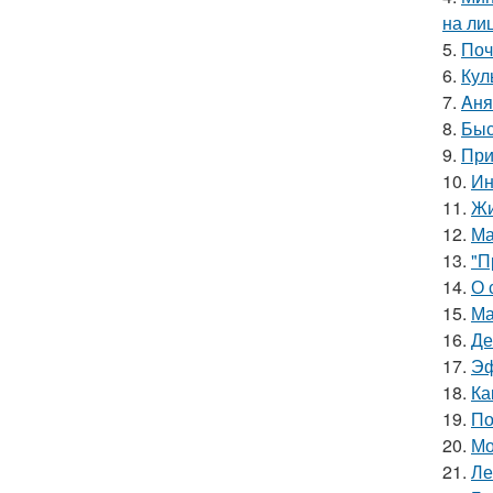
на ли
5.
Поч
6.
Кул
7.
Aня
8.
Быс
9.
При
10.
Ин
11.
Жи
12.
Ма
13.
"П
14.
О 
15.
Ма
16.
Де
17.
Эф
18.
Ка
19.
По
20.
Мо
21.
Ле