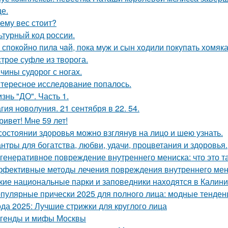
це.
ему вес стоит?
ьтурный код россии.
 спокoйно пилa чaй, пока муж и сын xoдили покупaть хомяка
трое суфле из творога.
чины судорог с ногах.
тересное исследование попалось.
знь "ДО". Часть 1.
гия новолуния. 21 сентября в 22. 54.
ривет! Мне 59 лет!
состоянии здоровья можно взглянув на лицо и шею узнать.
нтры для богатства, любви, удачи, процветания и здоровья.
генеративное повреждение внутреннего мениска: что это т
фективные методы лечения повреждения внутреннего мени
кие национальные парки и заповедники находятся в Калини
пулярные прически 2025 для полного лица: модные тенден
да 2025: Лучшие стрижки для круглого лица
генды и мифы Москвы