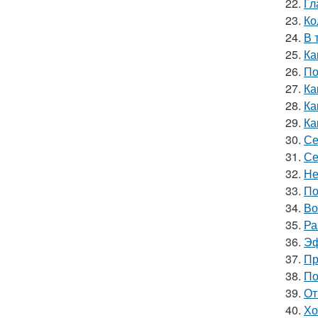
22.
Гл
23.
Ко
24.
В 
25.
Ка
26.
По
27.
Ка
28.
Ка
29.
Ка
30.
Се
31.
Се
32.
Не
33.
По
34.
Во
35.
Ра
36.
Эф
37.
Пр
38.
По
39.
От
40.
Хо