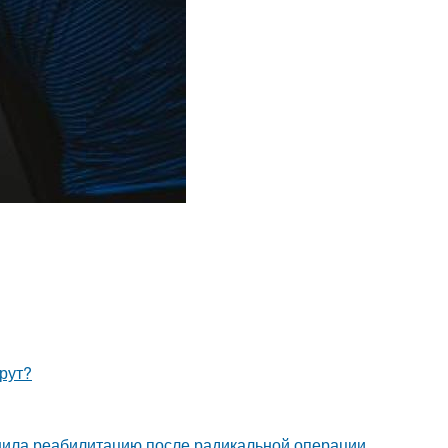
рут?
шила реабилитацию после радикальной операции