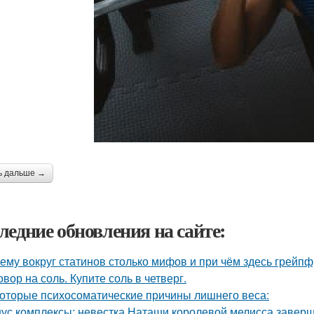
ь дальше →
ледние обновления на сайте:
ему вокруг статинов столько мифов и при чём здесь грейпф
овор на соль. Купите соль в четверг.
оторые психосоматические причины лишнего веса:
ус комплексы: невестка Наташи королевой мелисса завер