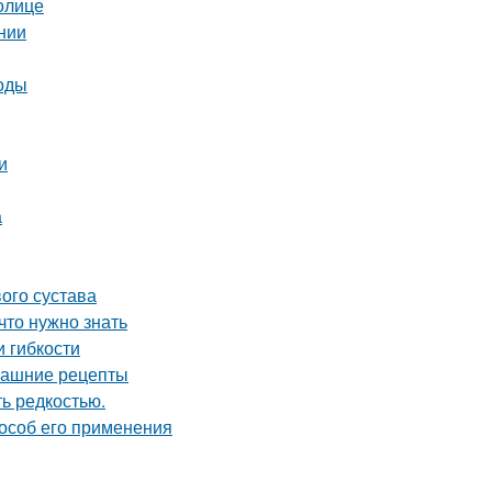
олице
ении
тоды
и
а
ого сустава
что нужно знать
и гибкости
машние рецепты
ь редкостью.
особ его применения