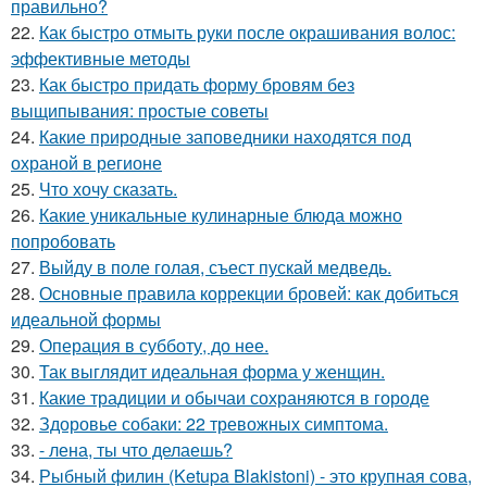
правильно?
22.
Как быстро отмыть руки после окрашивания волос:
эффективные методы
23.
Как быстро придать форму бровям без
выщипывания: простые советы
24.
Какие природные заповедники находятся под
охраной в регионе
25.
Что хочу сказать.
26.
Какие уникальные кулинарные блюда можно
попробовать
27.
Выйду в поле голая, съест пускай медведь.
28.
Основные правила коррекции бровей: как добиться
идеальной формы
29.
Операция в субботу, до нее.
30.
Так выглядит идеальная форма у женщин.
31.
Какие традиции и обычаи сохраняются в городе
32.
Здоровье собаки: 22 тревожных симптома.
33.
- лена, ты что делаешь?
34.
Рыбный филин (Ketupa Blakistoni) - это крупная сова,