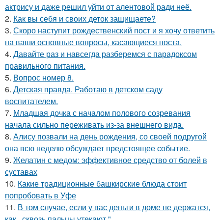
актрису и даже решил уйти от алентовой ради неё.
2.
Как вы себя и своих деток защищаете?
3.
Скоро наступит рождественский пост и я хочу ответить
на ваши основные вопросы, касающиеся поста.
4.
Давайте раз и навсегда разберемся с парадоксом
правильного питания.
5.
Вопрос номер 8.
6.
Детская правда. Работаю в детском саду
воспитателем.
7.
Младшая дочка с началом полового созревания
начала сильно переживать из-за внешнего вида.
8.
Алису позвали на день рождения, со своей подругой
она всю неделю обсуждает предстоящее событие.
9.
Желатин с медом: эффективное средство от болей в
суставах
10.
Какие традиционные башкирские блюда стоит
попробовать в Уфе
11.
В том случае, если у вас деньги в доме не держатся,
как,, сквозь пальцы утекают ".