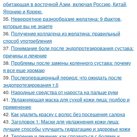
обитающая в восточной Азии, включая Россию, Китай,
Японию и Корею.
35.
Невероятное разнообразие желатина: 9 фактов,
которые вы не знаете
36.
Получение коллагена из желатина: правильный
способ употребления
37.
Понимание боли после эндопротезирования сустава:
причины и лечение
38.
Проблемы после замены коленного сустава: почему
я все еще хромаю
39.
Послеоперационный период: что ожидать после
эндопротезирования т.б
40.
Народные средства от нароста на пальце руки
41.
Увлажняющая маска для сухой кожи лица: подбор и
применение
42.
Как удалить краску с волос без посещения салона
43.
Заголовок 1: Маски для увлажнения кожи лица:
лучшие способы улучшить гидратацию и здоровье кожи
44.
Терпение и лечение: как справиться с болями и