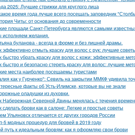
да 2025: Лучшие стрижки для круглого лица
какое время года лучше всего посещать заповедник "Столб
тория Читы: от основания до современности
кие площади Санкт-Петербурга являются самыми известн
 исполняем желания.
тьяна буланова - всегда в форме и без лишней драмы.
к эффективно отмыть краску для волос с рук: лучшие совет
к быстро убрать краску для волос с кожи: эффективные ме
к быстро и безопасно стереть краску для волос: лучшие ме
кие места наиболее посещаемы туристами
алия как у Гурченко": Севиль на закрытии ММКФ удивила то
тересные факты об Усть-Илимске, которые вы не знали
орожные оладушки из духовки.
к Набережная Северной Двины менялась с течения време
к сделать брови как в салоне: Легкие и простые советы
Чем Ульяновск отличается от других городов России
п-5 модных процедур для бровей в 2019 году
й путь к идеальным бровям: как я оформляю свои брови