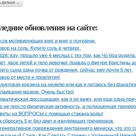
ь дальше →
ледние обновления на сайте:
сок мотивирующих книг и книг о похудени.
овор на соль. Купите соль в четверг.
626: вау, прошло уже 4 месяца с тех пор, как Чо боа родила.
лет, двое детей и тело девочки: правда о фигуре Кристины а
оего сына одна почка от рождения, сейчас ему почти 5 лет.
овор от мести и проклятия!
дуктовая корзина на неделю или как я питаюсь без фанатиз
лаивание мазков. Очень быстро!
вматическая диссоциация, как я ее вижу, или еще одна прич
о не просто физическая активность, а полноценная трениров
веты на ВОПРОСЫ с помощью стакана воды!
к сбросить 5 кг без диет и изнуряющих тренировок.
генеративное повреждение внутреннего мениска: что это т
икальный Стиль: Как Сделать Стрижку с Удлиненной Челко