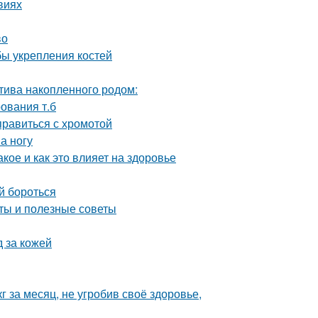
виях
во
ы укрепления костей
птива накопленного родом:
ования т.б
правиться с хромотой
а ногу
акое и как это влияет на здоровье
ей бороться
ты и полезные советы
д за кожей
г за месяц, не угробив своё здоровье,