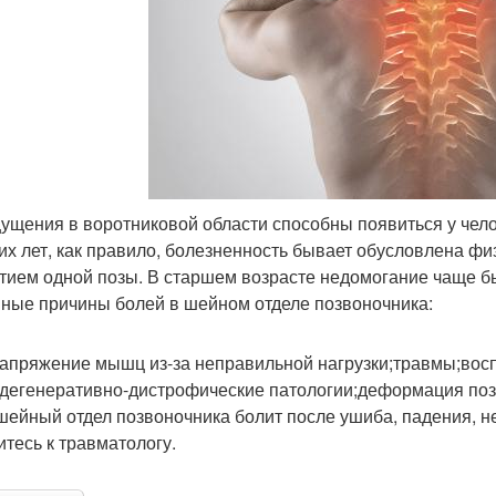
ущения в воротниковой области способны появиться у чело
их лет, как правило, болезненность бывает обусловлена ф
тием одной позы. В старшем возрасте недомогание чаще б
ные причины болей в шейном отделе позвоночника:
апряжение мышц из-за неправильной нагрузки;травмы;вос
;дегенеративно-дистрофические патологии;деформация поз
шейный отдел позвоночника болит после ушиба, падения, н
итесь к травматологу.