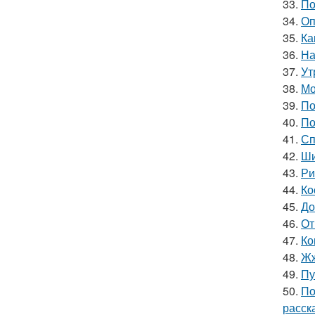
33.
По
34.
Оп
35.
Ка
36.
На
37.
Ут
38.
Мо
39.
По
40.
По
41.
Сп
42.
Ши
43.
Ри
44.
Ко
45.
До
46.
От
47.
Ко
48.
Жж
49.
Пу
50.
По
расск