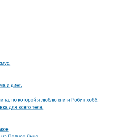
смус.
ма и диет.
ина, по которой я люблю книги Робин хобб.
ка для всего тела.
акое
й на Полное Лицо