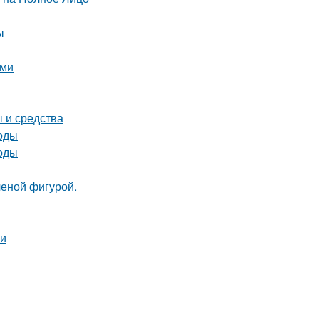
ы
ыми
ы и средства
тоды
тоды
ченой фигурой.
ни