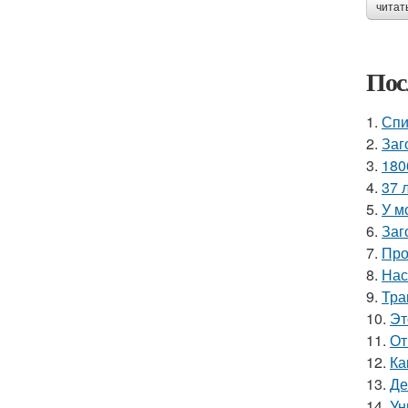
читат
Пос
1.
Спи
2.
Заг
3.
180
4.
37 
5.
У м
6.
Заг
7.
Про
8.
Нас
9.
Тра
10.
Эт
11.
От
12.
Ка
13.
Де
14.
Ун