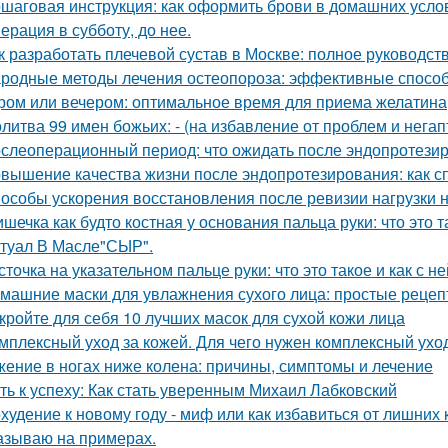
шаговая инструкция: как оформить брови в домашних усло
ерация в субботу, до нее.
к разработать плечевой сустав в Москве: полное руководст
родные методы лечения остеопороза: эффективные способ
ром или вечером: оптимальное время для приема желатина
литва 99 имен божьих: - (на избавление от проблем и нега
слеоперационный период: что ожидать после эндопротезир
вышение качества жизни после эндопротезирования: как с
особы ускорения восстановления после ревизии нагрузки н
шечка как будто костная у основания пальца руки: что это т
туал В Масле"СЫР".
сточка на указательном пальце руки: что это такое и как с н
машние маски для увлажнения сухого лица: простые рецеп
кройте для себя 10 лучших масок для сухой кожи лица
мплексный уход за кожей. Для чего нужен комплексный ухо
ение в ногах ниже колена: причины, симптомы и лечение
ть к успеху: Как стать уверенным Михаил Лабковский
худение к новому году - миф или как избавиться от лишних к
азываю на примерах.