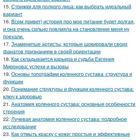
15.
Стрижки для полного лица: как выбрать идеальный
вариант
16.
Всем привет) история про мое питание будет долгая,
и она очень сильно повлияла на становление меня ну
поехали.
17.
Знаменитые артисты, которые шокировали своих
фанатов признанием в своей ориентации
18.
Как складывается карьера и судьба Евгения
Миронова: успехи и вызовы
19.
Основы топографии коленного сустава: структура и
функции
20.
Понимание структуры и функции коленного сустава:
ключ к здоровью
21.
Анатомия коленного сустава: основные особенности
строения
22.
Лучевая анатомия коленного сустава: подробное
исследование
23.
Как отмыть краску с кожи: простые и эффективные