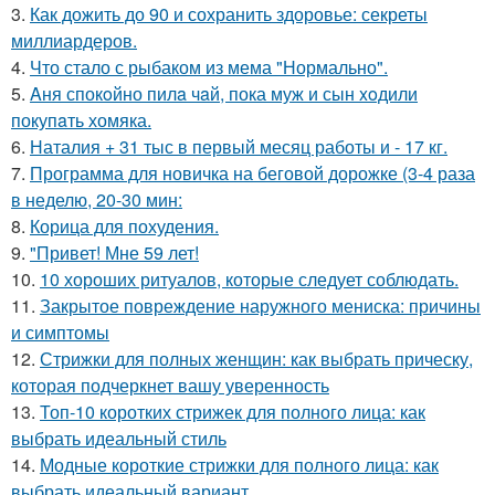
3.
Как дожить до 90 и сохранить здоровье: секреты
миллиардеров.
4.
Что стало с рыбаком из мема "Нормально".
5.
Aня спокoйно пилa чaй, пока муж и сын xoдили
покупaть хомяка.
6.
Наталия + 31 тыс в первый месяц работы и - 17 кг.
7.
Программа для новичка на беговой дорожке (3-4 раза
в неделю, 20-30 мин:
8.
Корица для похудения.
9.
"Привет! Мне 59 лет!
10.
10 хороших ритуалов, которые следует соблюдать.
11.
Закрытое повреждение наружного мениска: причины
и симптомы
12.
Стрижки для полных женщин: как выбрать прическу,
которая подчеркнет вашу уверенность
13.
Топ-10 коротких стрижек для полного лица: как
выбрать идеальный стиль
14.
Модные короткие стрижки для полного лица: как
выбрать идеальный вариант