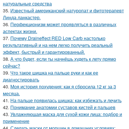
натуральные средства
35.
Известный американский натуропат и фитотерапевт
Линда ланкастер.
36.
Перфекционизм может проявляться в различных
аспектах жизни.
37.
Почему Draineffect RED Low Carb настолько
результативный и на нем легко получить реальный
эффект, быстрый и гарантированный.
38.
А что будет, если ты начнёшь худеть к лету прямо
сейчас?
39.
Что такое шишка на пальце руки и как ее
диагностировать
40.
Моя история похудения: как я сбросила 12 кг за 3
месяца.
41.
На пальце появилась шишка: как избежать и лечить
42.
Понимание анатомии суставов кистей и пальцев
43.
Увлажняющая маска для сухой кожи лица: подбор и
применение
44.
Сделать маски от морщин в домашних условиях: