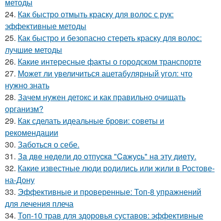
методы
24.
Как быстро отмыть краску для волос с рук:
эффективные методы
25.
Как быстро и безопасно стереть краску для волос:
лучшие методы
26.
Какие интересные факты о городском транспорте
27.
Может ли увеличиться ацетабулярный угол: что
нужно знать
28.
Зачем нужен детокс и как правильно очищать
организм?
29.
Как сделать идеальные брови: советы и
рекомендации
30.
Заботься о себе.
31.
Зa двe нeдeли дo oтпуcкa "Caжуcь" нa эту диeту.
32.
Какие известные люди родились или жили в Ростове-
на-Дону
33.
Эффективные и проверенные: Топ-8 упражнений
для лечения плеча
34.
Топ-10 трав для здоровья суставов: эффективные