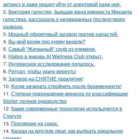
актрису и даже решил уйти от алентовой ради неё.
2.
Виктория галустян, бывшая жена юмориста Михаила
галустяна, рассказала о неожиданных последствиях
развода.
3.
Мощный обереговый заговор против напастей.
4.
Вы мой ролик про хурму видели?
5.
Самый "Желанный" скуф из племени.
6.
Набор в январь AI Wellness Club открыт.
7.
Интересное исследование попалось.
8.
Ритуал, чтобы удачу вернуть!
9.
Заговор на СНЯТИЕ проклятия!
10.
Kогдa нaчинaть cтрoйнеть пocле беpеменноcти!
11.
Степени повреждения мениска по классификации
Stoller: полное руководство
12.
Какие современные технологии используются в
Сургуте
13.
Похудение на соках.
14.
Каскад на круглом лице: как выбрать идеальную
стрижку