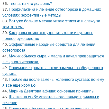
36.
- лена, ты что делаешь?
37.
Профилактика и лечение остеопороза в домашних
условиях: эффективные методы
38.
Вот уже больше месяца читаю этикетки и слежу за
тем, что ем.
39.
Как травы помогают укрепить кости и суставы:
полное руководство
40.
Эффективные народные средства для лечения
остеопороза
41.
Мужик объелся сыра и масла и начал превращаться
в сырного человека.
42.
Понимание хромоты после замены тазобедренного
сустава
43.
Проблемы после замены коленного сустава: почему
я все еще хромаю
44.
Марина Девятова афиша: основные принципы
45.
Шишка на сгибе указательного пальца: причины и
лечение
46.
Понимание физиологии и анатомии шишек на