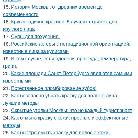
15.
История Москвы: от древних времён до
современности
16.
Круглогодично красиво: 5 лучших стрижек для
круглого лица
17.
Супы для похудения.
18.
Российские актеры с нетрадиционной ориентацией:
известные лица за кулисами
19.
В том случае, если одолели: простуда, температура,
грипп.
20.
Какие площади Санкт-Петербурга являются самыми
известными
21.
Естественное пломбирование зубов!
22.
Как безопасно убрать краску для волос с лица:
лучшие методы
23.
Скрытые уголки Москвы: что не каждый турист знает
24.
Как отмыть краску с кожи: простые и эффективные
методы
25.
Как быстро смыть краску для волос с кожи: