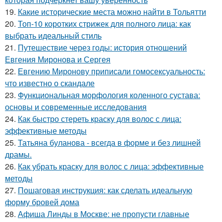
19.
Какие исторические места можно найти в Тольятти
20.
Топ-10 коротких стрижек для полного лица: как
выбрать идеальный стиль
21.
Путешествие через годы: история отношений
Евгения Миронова и Сергея
22.
Евгению Миронову приписали гомосексуальность:
что известно о скандале
23.
Функциональная морфология коленного сустава:
основы и современные исследования
24.
Как быстро стереть краску для волос с лица:
эффективные методы
25.
Татьяна буланова - всегда в форме и без лишней
драмы.
26.
Как убрать краску для волос с лица: эффективные
методы
27.
Пошаговая инструкция: как сделать идеальную
форму бровей дома
28.
Афиша Линды в Москве: не пропусти главные