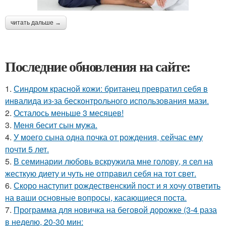
читать дальше →
Последние обновления на сайте:
1.
Синдром красной кожи: британец превратил себя в
инвалида из-за бесконтрольного использования мази.
2.
Осталось меньше 3 месяцев!
3.
Меня бесит сын мужа.
4.
У моего сына одна почка от рождения, сейчас ему
почти 5 лет.
5.
В семинарии любовь вскружила мне голову, я сел на
жесткую диету и чуть не отправил себя на тот свет.
6.
Скоро наступит рождественский пост и я хочу ответить
на ваши основные вопросы, касающиеся поста.
7.
Программа для новичка на беговой дорожке (3-4 раза
в неделю, 20-30 мин: