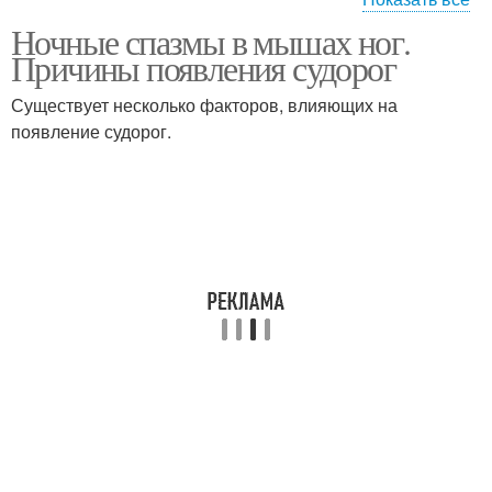
Ночные спазмы в мышах ног.
Судороги в ночное
Мышечные судороги
Причины появления судорог
время
Существует несколько факторов, влияющих на
появление судорог.