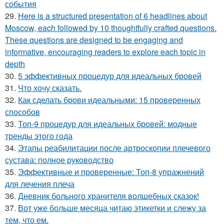
события
29.
Here is a structured presentation of 6 headlines about
Moscow, each followed by 10 thoughtfully crafted questions.
These questions are designed to be engaging and
informative, encouraging readers to explore each topic in
depth
30.
5 эффективных процедур для идеальных бровей
31.
Что хочу сказать.
32.
Как сделать брови идеальными: 15 проверенных
способов
33.
Топ-9 процедур для идеальных бровей: модные
тренды этого года
34.
Этапы реабилитации после артроскопии плечевого
сустава: полное руководство
35.
Эффективные и проверенные: Топ-8 упражнений
для лечения плеча
36.
Дневник больного хранителя волшебных сказок!
37.
Вот уже больше месяца читаю этикетки и слежу за
тем, что ем.