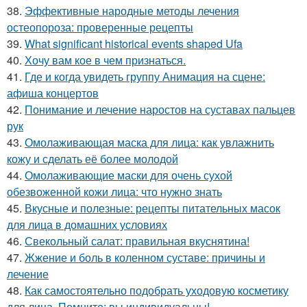
38.
Эффективные народные методы лечения
остеопороза: проверенные рецепты
39.
What significant historical events shaped Ufa
40.
Хочу вам кое в чем признаться.
41.
Где и когда увидеть группу Анимация на сцене:
афиша концертов
42.
Понимание и лечение наростов на суставах пальцев
рук
43.
Омолаживающая маска для лица: как увлажнить
кожу и сделать её более молодой
44.
Омолаживающие маски для очень сухой
обезвоженной кожи лица: что нужно знать
45.
Вкусные и полезные: рецепты питательных масок
для лица в домашних условиях
46.
Свекольный салат: правильная вкуснятина!
47.
Жжение и боль в коленном суставе: причины и
лечение
48.
Как самостоятельно подобрать уходовую косметику
для лица. Помните: вы индивидуальны!