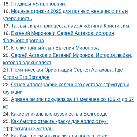
15.
Ягодицы VS пропорции.
16.
Модные стрижки 2025 для полных женщин: стиль и
уверенность
17.
Так выглядит принцесса пауэрлифтинга Кристи сим.
18.
Евгений Миронов и Сергей Астахов: история
'Голубого прогона
19.
Кто же тайный сын Евгения Миронова
20.
Сергей Астахов и Евгений Миронов: История любви,
которая вдохновляет
21.
Политическая Ориентация Сергея Астахова: Где
Стопы Его Взглядов
22.
Основы топографии коленного сустава: структура и
функции
23.
Ариана омипи похудела за 11 месяцев со 136 кг до 57
кг!
24.
Какие уникальные музеи есть в Белгороде
25.
Как быстро отмыть краску для волос с рук:
эффективные методы
26.
Как быстро смыть краску для волос с кожи: