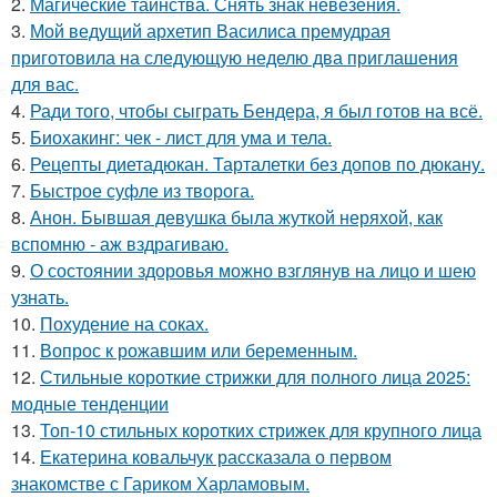
2.
Магические таинства. Снять знак невезения.
3.
Мой ведущий архетип Василиса премудрая
приготовила на следующую неделю два приглашения
для вас.
4.
Ради того, чтобы сыграть Бендера, я был готов на всё.
5.
Биохакинг: чек - лист для ума и тела.
6.
Рецепты диетадюкан. Тарталетки без допов по дюкану.
7.
Быстрое суфле из творога.
8.
Анон. Бывшая девушка была жуткой неряхой, как
вспомню - аж вздрагиваю.
9.
О состоянии здоровья можно взглянув на лицо и шею
узнать.
10.
Похудение на соках.
11.
Вопрос к рожавшим или беременным.
12.
Стильные короткие стрижки для полного лица 2025:
модные тенденции
13.
Топ-10 стильных коротких стрижек для крупного лица
14.
Екатерина ковальчук рассказала о первом
знакомстве с Гариком Харламовым.