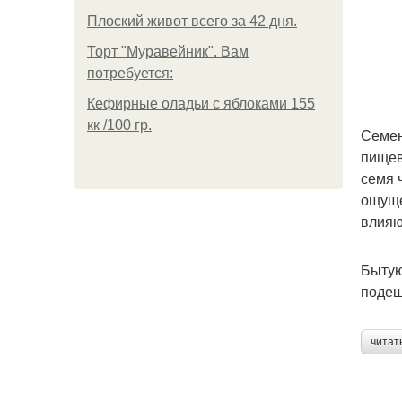
Плоский живот всего за 42 дня.
Торт "Муравейник". Вам
потребуется:
Кефирные оладьи с яблоками 155
кк /100 гр.
Семен
пищев
семя 
ощуще
влияю
Бытую
подеш
читат