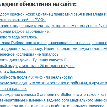
ледние обновления на сайте:
дром красной кожи: британец превратил себя в инвалида и
ешила взять себя в РУКИ.
откие ежедневные молитвы, которые нам помогут в любую 
рсения редкое заболевание.
нового года осталось.
тлана Рябова: как актриса, отказавшаяся от славы, нашла 
 из деревни каласападу, Индия, съедает минимум килограм
ересное исследование попалось.
епты диетадюкан. Тушеная капуста C.
лый амур: уничтожает 20 кг травы в сутки.
ста с беконом.
ройность после 40: миф или реальность?
чему одни едят, что хотят и остаются стройными, а другие 
рица в лаваше.
вреждение мениска 2 степени по Stoller: что это такое и как
генеративные изменения заднего рога медиального мениска
рижка для полного лица: как выбрать идеальную прическу