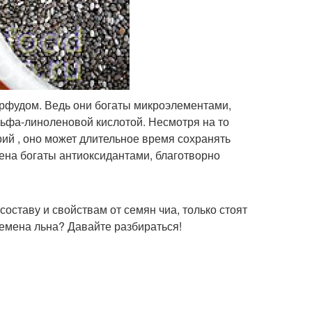
рфудом. Ведь они богаты микроэлементами,
фа-линоленовой кислотой. Несмотря на то
ий , оно может длительное время сохранять
мена богаты антиоксидантами, благотворно
оставу и свойствам от семян чиа, только стоят
семена льна? Давайте разбираться!