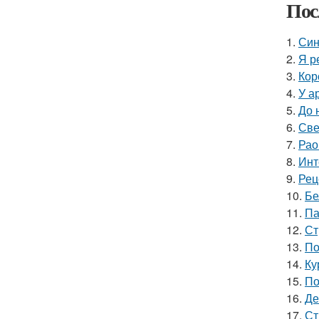
Пос
1.
Син
2.
Я р
3.
Кор
4.
У а
5.
До 
6.
Све
7.
Рао
8.
Инт
9.
Рец
10.
Бе
11.
Па
12.
Ст
13.
По
14.
Ку
15.
По
16.
Де
17.
Ст