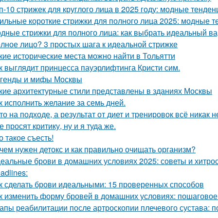
п-10 стрижек для круглого лица в 2025 году: модные тенде
ильные короткие стрижки для полного лица 2025: модные 
дные стрижки для полного лица: как выбрать идеальный в
лное лицо? 3 простых шага к идеальной стрижке
кие исторические места можно найти в Тольятти
к выглядит принцесса пауэрлифтинга Кристи сим.
генды и мифы Москвы
кие архитектурные стили представлены в зданиях Москвы
к исполнить желание за семь дней.
то на подходе, а результат от диет и тренировок всё никак 
е просят критику, ну и я туда же.
о такое съесть!
чем нужен детокс и как правильно очищать организм?
еальные брови в домашних условиях 2025: советы и хитро
adlines:
к сделать брови идеальными: 15 проверенных способов
к изменить форму бровей в домашних условиях: пошаговое
апы реабилитации после артроскопии плечевого сустава: п