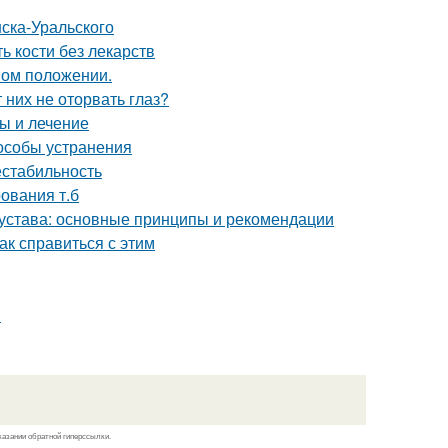
ска-Уральского
ь кости без лекарств
ном положении.
них не оторвать глаз?
ы и лечение
особы устранения
естабильность
ования т.б
устава: основные принципы и рекомендации
как справиться с этим
я
казании обратной гиперссылки.