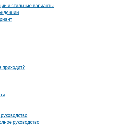
нции и стильные варианты
тенденции
ариант
не приходит?
сти
 руководство
олное руководство