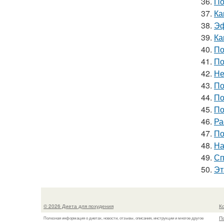
36.
По
37.
Ка
38.
Эф
39.
Ка
40.
По
41.
По
42.
Не
43.
По
44.
По
45.
По
46.
Ра
47.
По
48.
На
49.
Сп
50.
Эт
© 2026 Диета для похудения
К
П
Полезная информация о диетах, новости, отзывы, описания, инструкции и многое другое