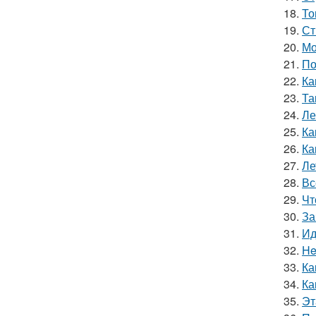
18.
То
19.
Ст
20.
Мо
21.
По
22.
Ка
23.
Та
24.
Ле
25.
Ка
26.
Ка
27.
Ле
28.
Вс
29.
Чт
30.
За
31.
Ид
32.
He
33.
Ка
34.
Ка
35.
Эт