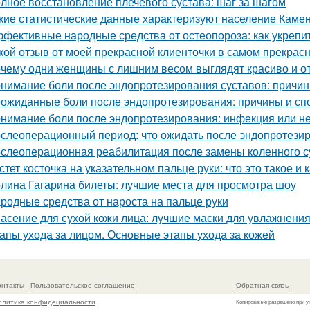
лное восстановление плечевого сустава: шаг за шагом
кие статистические данные характеризуют население Камен
фективные народные средства от остеопороза: как укрепит
кой отзыв от моей прекрасной клиенточки в самом прекрас
чему одни женщины с лишним весом выглядят красиво и от 
нимание боли после эндопротезирования суставов: причин
ожиданные боли после эндопротезирования: причины и сп
нимание боли после эндопротезирования: инфекция или н
слеоперационный период: что ожидать после эндопротезир
слеоперационная реабилитация после замены коленного с
стет косточка на указательном пальце руки: что это такое и 
лина Гагарина билеты: лучшие места для просмотра шоу
родные средства от нароста на пальце руки
асение для сухой кожи лица: лучшие маски для увлажнени
апы ухода за лицом. Основные этапы ухода за кожей
онтакты
Пользовательское соглашение
Обратная связь
олитика конфидециальности
Копирование разрешено при у