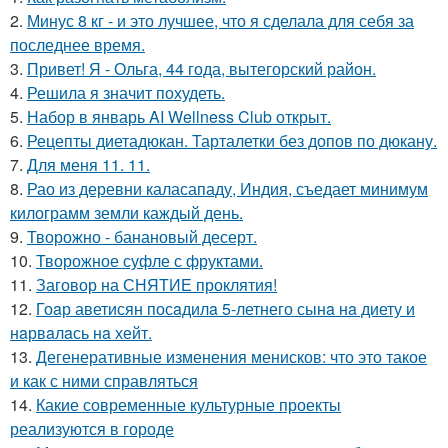
2.
Минус 8 кг - и это лучшее, что я сделала для себя за
последнее время.
3.
Привет! Я - Ольга, 44 года, вытегорский район.
4.
Решила я значит похудеть.
5.
Набор в январь AI Wellness Club открыт.
6.
Рецепты диетадюкан. Тарталетки без допов по дюкану.
7.
Для меня 11. 11.
8.
Рао из деревни каласападу, Индия, съедает минимум
килограмм земли каждый день.
9.
Творожно - банановый десерт.
10.
Творожное суфле с фруктами.
11.
Заговор на СНЯТИЕ проклятия!
12.
Гоaр аветисян посaдилa 5-летнего сынa нa диету и
нaрвaлaсь нa хейт.
13.
Дегенеративные изменения менисков: что это такое
и как с ними справляться
14.
Какие современные культурные проекты
реализуются в городе