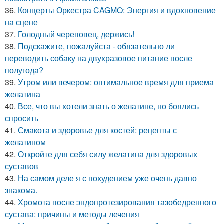
36.
Концерты Оркестра CAGMO: Энергия и вдохновение
на сцене
37.
Голодный череповец, держись!
38.
Подскажите, пожалуйста - обязательно ли
переводить собаку на двухразовое питание после
полугода?
39.
Утром или вечером: оптимальное время для приема
желатина
40.
Все, что вы хотели знать о желатине, но боялись
спросить
41.
Смакота и здоровье для костей: рецепты с
желатином
42.
Откройте для себя силу желатина для здоровых
суставов
43.
На самом деле я с похудением уже очень давно
знакома.
44.
Хромота после эндопротезирования тазобедренного
сустава: причины и методы лечения